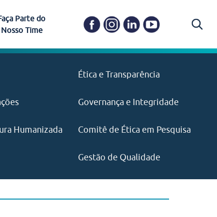
Faça Parte do
Nosso Time
Carapicuíba
Ética e Transparência
PAISM
in memoriam) em
Itapevi
(11) 3469-1828
o, visão e valores?
ações
Governança e Integridade
ustentabilidade
ime.
Pariquera-Açu
ilidade social e
IMPRENSA
as pelo CEJAM e
ura Humanizada
Comitê de Ética em Pesquisa
(11) 97646‑2537
Santos
cejam@agenciamaquina.com
rg.br
Gestão de Qualidade