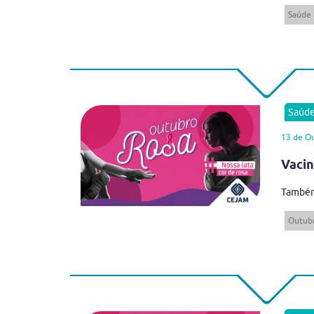
Saúde
Saúd
13 de O
Vacin
Também 
Outub