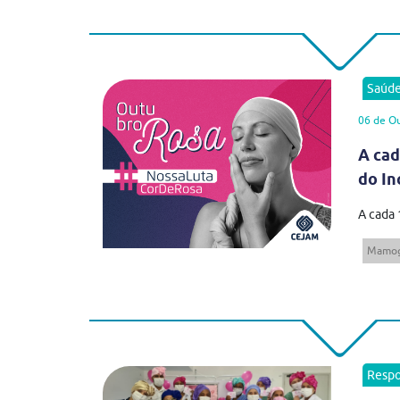
Saúd
06 de O
A cad
do In
A cada 
Mamog
Respo