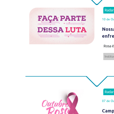
Rada
10 de O
Nossa
enfr
Rosa é 
Institu
Rada
07 de O
Campa