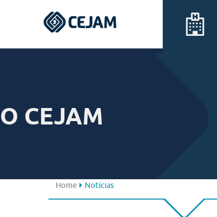
Assis
Ferraz de Vasconcelos
O CEJAM
Lins
Peruíbe
São José dos Campos
Home
Notícias