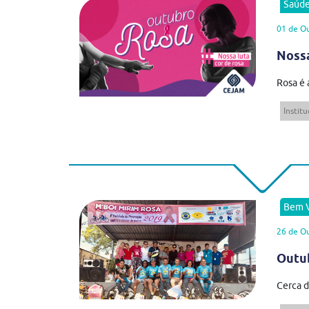
Saúd
01 de O
Nossa
Rosa é 
Institu
Bem V
26 de O
Outub
Cerca d