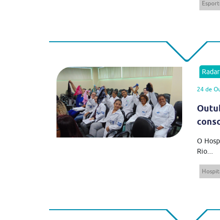
Esport
Rada
24 de O
Outub
consc
O Hospi
Rio...
Hospit