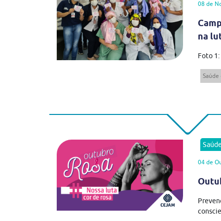
08 de N
Camp
na lu
Foto 1:
Saúde 
Saúd
04 de O
Outu
Preven
conscie