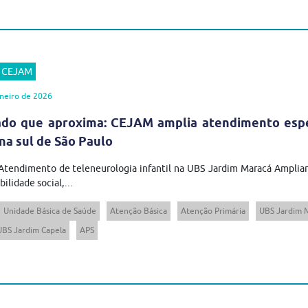
r CEJAM
neiro de 2026
do que aproxima: CEJAM amplia atendimento espec
na sul de São Paulo
Atendimento de teleneurologia infantil na UBS Jardim Maracá Ampliar
ilidade social,...
Unidade Básica de Saúde
Atenção Básica
Atenção Primária
UBS Jardim 
BS Jardim Capela
APS