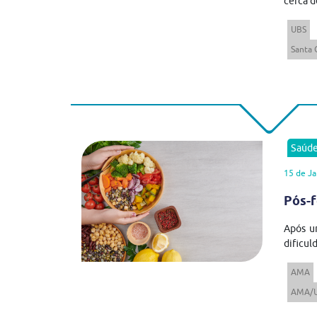
cerca d
UBS
Santa 
Saúd
15 de Ja
Pós-f
Após u
dificul
AMA
AMA/U