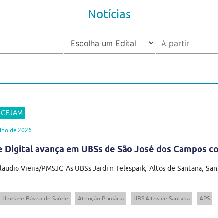
Notícias
r CEJAM
lho de 2026
 Digital avança em UBSs de São José dos Campos co
laudio Vieira/PMSJC As UBSs Jardim Telespark, Altos de Santana, San
Unidade Básica de Saúde
Atenção Primária
UBS Altos de Santana
APS