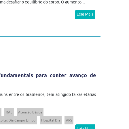
ma desafiar o equilíbrio do corpo. O aumento...
Leia Mais
fundamentais para conter avanço de
ns entre os brasileiros, tem atingido faixas etárias
RAE
Atenção Básica
pital Dia Campo Limpo
Hospital Dia
APS
Leia Mais