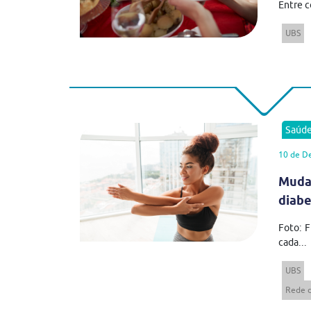
Entre c
UBS
Saúd
10 de D
Muda
diabe
Foto: F
cada...
UBS
Rede d