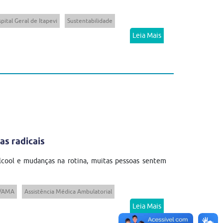
pital Geral de Itapevi
Sustentabilidade
Leia Mais
as radicais
cool e mudanças na rotina, muitas pessoas sentem
/AMA
Assistência Médica Ambulatorial
Leia Mais