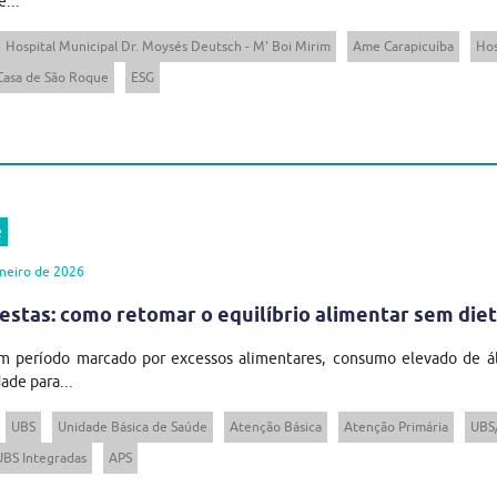
e...
Hospital Municipal Dr. Moysés Deutsch - M' Boi Mirim
Ame Carapicuíba
Hos
Casa de São Roque
ESG
e
neiro de 2026
estas: como retomar o equilíbrio alimentar sem diet
m período marcado por excessos alimentares, consumo elevado de ál
dade para...
UBS
Unidade Básica de Saúde
Atenção Básica
Atenção Primária
UBS
BS Integradas
APS