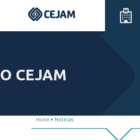
Assis
Ferraz de Vasconcelos
O CEJAM
Lins
Peruíbe
São José dos Campos
Home
Notícias