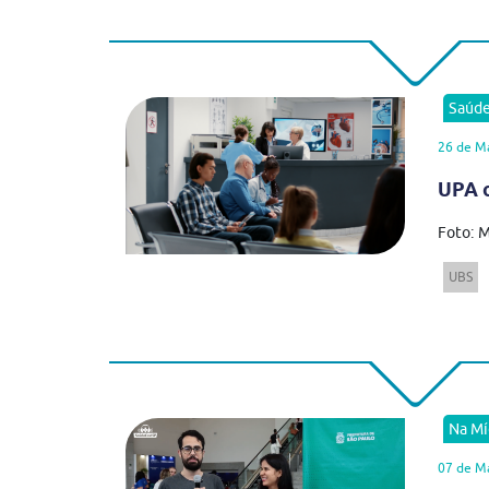
Saúd
26 de M
UPA o
Foto: M
UBS
Na Mí
07 de M