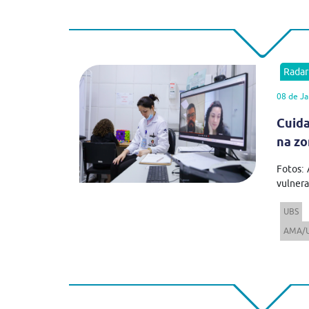
Rada
08 de Ja
Cuida
na zo
Fotos: 
vulnerab
UBS
AMA/U