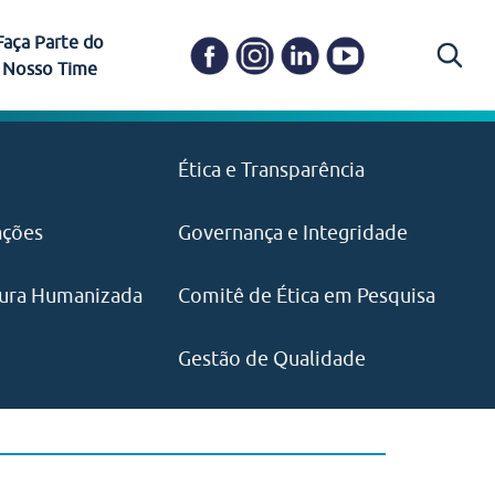
Faça Parte do
Nosso Time
Carapicuíba
Ética e Transparência
PAISM
in memoriam) em
Itapevi
(11) 3469-1828
o, visão e valores?
ações
Governança e Integridade
ustentabilidade
ime.
Pariquera-Açu
ilidade social e
IMPRENSA
as pelo CEJAM e
ura Humanizada
Comitê de Ética em Pesquisa
(11) 97646‑2537
Santos
cejam@agenciamaquina.com
rg.br
Gestão de Qualidade