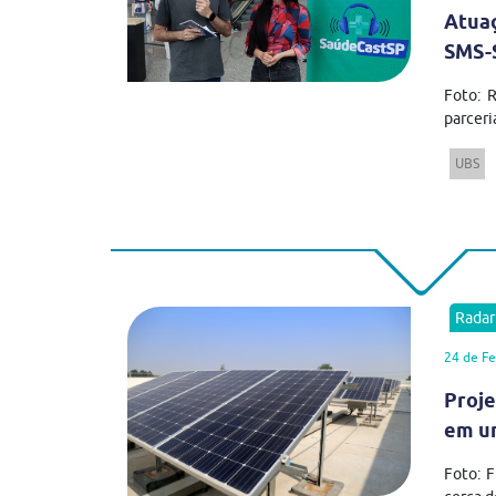
Atua
SMS-S
Foto: 
parceri
UBS
Rada
24 de Fe
Proje
em u
Foto: 