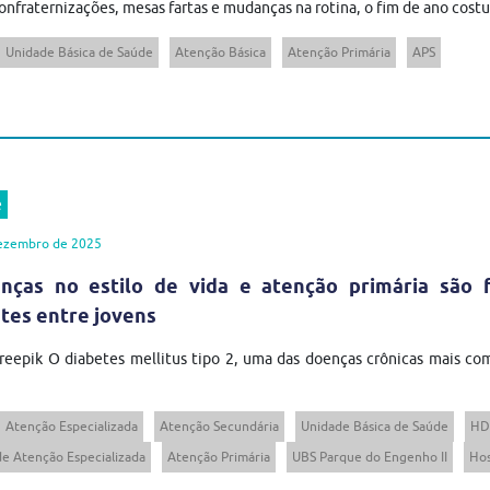
onfraternizações, mesas fartas e mudanças na rotina, o fim de ano costu
Unidade Básica de Saúde
Atenção Básica
Atenção Primária
APS
e
ezembro de 2025
nças no estilo de vida e atenção primária são 
tes entre jovens
reepik O diabetes mellitus tipo 2, uma das doenças crônicas mais comu
Atenção Especializada
Atenção Secundária
Unidade Básica de Saúde
HD
e Atenção Especializada
Atenção Primária
UBS Parque do Engenho II
Hos