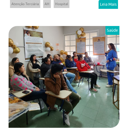
Atenção Terciária
AH
Hospital
Leia Mais
Saúde