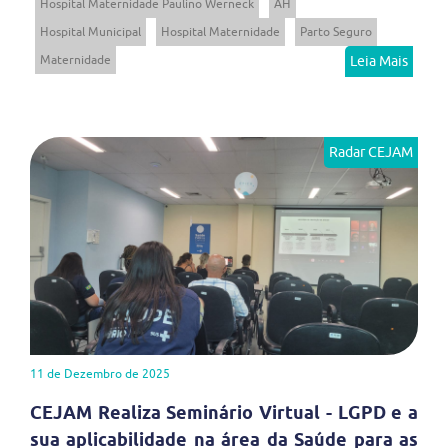
Hospital Maternidade Paulino Werneck
AH
Hospital Municipal
Hospital Maternidade
Parto Seguro
Maternidade
Leia Mais
Radar CEJAM
11 de Dezembro de 2025
CEJAM Realiza Seminário Virtual - LGPD e a
sua aplicabilidade na área da Saúde para as