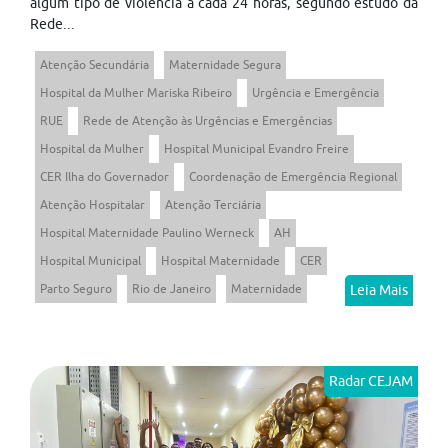
algum tipo de violência a cada 24 horas, segundo estudo da
Rede...
Atenção Secundária
Maternidade Segura
Hospital da Mulher Mariska Ribeiro
Urgência e Emergência
RUE
Rede de Atenção às Urgências e Emergências
Hospital da Mulher
Hospital Municipal Evandro Freire
CER Ilha do Governador
Coordenação de Emergência Regional
Atenção Hospitalar
Atenção Terciária
Hospital Maternidade Paulino Werneck
AH
Hospital Municipal
Hospital Maternidade
CER
Parto Seguro
Rio de Janeiro
Maternidade
Leia Mais
Radar CEJAM