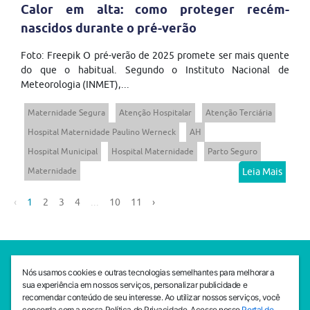
Calor em alta: como proteger recém-
nascidos durante o pré-verão
Foto: Freepik O pré-verão de 2025 promete ser mais quente
do que o habitual. Segundo o Instituto Nacional de
Meteorologia (INMET),...
Maternidade Segura
Atenção Hospitalar
Atenção Terciária
Hospital Maternidade Paulino Werneck
AH
Hospital Municipal
Hospital Maternidade
Parto Seguro
Maternidade
Leia Mais
‹
1
2
3
4
...
10
11
›
SEDE CEJAM
Nós usamos cookies e outras tecnologias semelhantes para melhorar a
Av. da Liberdade, 765, Liberdade, São Paulo, 01503-001
sua experiência em nossos serviços, personalizar publicidade e
(11) 3469 - 1818
recomendar conteúdo de seu interesse. Ao utilizar nossos serviços, você
concorda com a nossa Política de Privacidade. Acesse nosso
Portal de