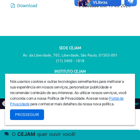
Download
Publicado em:
19-05-2026
SEDE CEJAM
Av. da Liberdade, 765, Liberdade, São Paulo, 01503-001
(11) 3469 - 1818
INSTITUTO CEJAM
Av. da Liberdade, 765, Liberdade, São Paulo, 01503-001
Nós usamos cookies e outras tecnologias semelhantes para melhorar a
(11) 3469 - 1818
sua experiência em nossos serviços, personalizar publicidade e
recomendar conteúdo de seu interesse. Ao utilizar nossos serviços, você
concorda com a nossa Política de Privacidade. Acesse nosso
Portal de
Privacidade
para conhecer mais detalhes da nossa nova política.
© 2026
PREVENIR É VIVER COM QUALIDADE!
PROSSEGUIR
O
CEJAM
quer ouvir você!