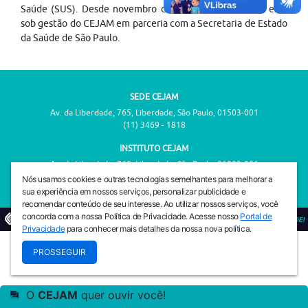
Saúde (SUS). Desde novembro de 2020, o ambulatório está
sob gestão do CEJAM em parceria com a Secretaria de Estado
da Saúde de São Paulo.
SEDE CEJAM
Av. da Liberdade, 765, Liberdade, São Paulo, 01503-001
(11) 3469 - 1818
INSTITUTO CEJAM
Av. da Liberdade, 765, Liberdade, São Paulo, 01503-001
(11) 3469 - 1818
Nós usamos cookies e outras tecnologias semelhantes para melhorar a
sua experiência em nossos serviços, personalizar publicidade e
recomendar conteúdo de seu interesse. Ao utilizar nossos serviços, você
concorda com a nossa Política de Privacidade. Acesse nosso
Portal de
© 2026
PREVENIR É VIVER COM QUALIDADE!
Privacidade
para conhecer mais detalhes da nossa nova política.
PROSSEGUIR
O
CEJAM
quer ouvir você!