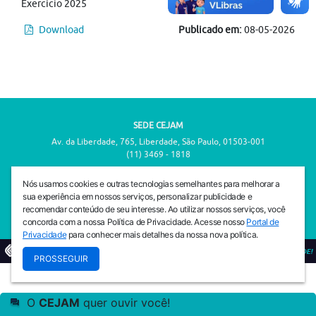
Exercício 2025
Download
Publicado em:
08-05-2026
SEDE CEJAM
Av. da Liberdade, 765, Liberdade, São Paulo, 01503-001
(11) 3469 - 1818
INSTITUTO CEJAM
Nós usamos cookies e outras tecnologias semelhantes para melhorar a
Av. da Liberdade, 765, Liberdade, São Paulo, 01503-001
sua experiência em nossos serviços, personalizar publicidade e
(11) 3469 - 1818
recomendar conteúdo de seu interesse. Ao utilizar nossos serviços, você
concorda com a nossa Política de Privacidade. Acesse nosso
Portal de
Privacidade
para conhecer mais detalhes da nossa nova política.
© 2026
PREVENIR É VIVER COM QUALIDADE!
PROSSEGUIR
O
CEJAM
quer ouvir você!