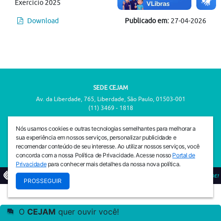
Exercício 2025
Download
Publicado em:
27-04-2026
SEDE CEJAM
Av. da Liberdade, 765, Liberdade, São Paulo, 01503-001
(11) 3469 - 1818
INSTITUTO CEJAM
Nós usamos cookies e outras tecnologias semelhantes para melhorar a
Av. da Liberdade, 765, Liberdade, São Paulo, 01503-001
sua experiência em nossos serviços, personalizar publicidade e
(11) 3469 - 1818
recomendar conteúdo de seu interesse. Ao utilizar nossos serviços, você
concorda com a nossa Política de Privacidade. Acesse nosso
Portal de
Privacidade
para conhecer mais detalhes da nossa nova política.
© 2026
PREVENIR É VIVER COM QUALIDADE!
PROSSEGUIR
O
CEJAM
quer ouvir você!