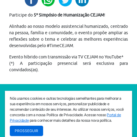
Participe do
5º Simpósio de Humanização CEJAM
!
Alinhado ao nosso modelo assistencial humanizado, centrado
na pessoa, família e comunidade, o evento propõe ampliar as
reflexões sobre o tema e celebrar as melhores experiências
desenvolvidas pelo #TimeCEJAM.
Evento híbrido com transmissão via TV CEJAM no YouTube*
(*) A participação presencial será exclusiva para
convidados(as).
SEDE CEJAM
Nós usamos cookies e outras tecnologias semelhantes para melhorar a
Av. da Liberdade, 765, Liberdade, São Paulo, 01503-001
sua experiência em nossos serviços, personalizar publicidade e
(11) 3469 - 1818
recomendar conteúdo de seu interesse. Ao utilizar nossos serviços, você
concorda com a nossa Política de Privacidade. Acesse nosso
Portal de
INSTITUTO CEJAM
Privacidade
para conhecer mais detalhes da nossa nova política.
Av. da Liberdade, 765, Liberdade, São Paulo, 01503-001
PROSSEGUIR
(11) 3469 - 1818