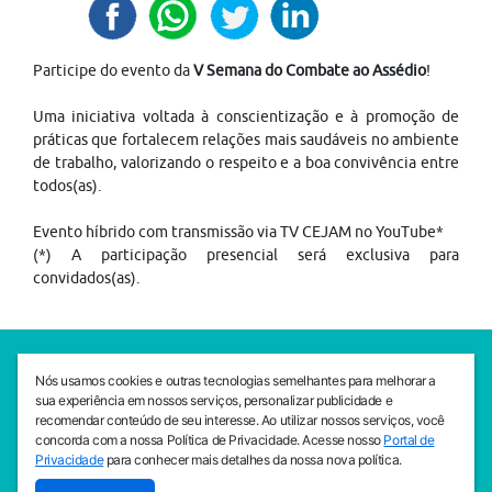
Participe do evento da
V Semana do Combate ao Assédio
!
Uma iniciativa voltada à conscientização e à promoção de
práticas que fortalecem relações mais saudáveis no ambiente
de trabalho, valorizando o respeito e a boa convivência entre
todos(as).
Evento híbrido com transmissão via TV CEJAM no YouTube*
(*) A participação presencial será exclusiva para
convidados(as).
SEDE CEJAM
Nós usamos cookies e outras tecnologias semelhantes para melhorar a
Av. da Liberdade, 765, Liberdade, São Paulo, 01503-001
sua experiência em nossos serviços, personalizar publicidade e
(11) 3469 - 1818
recomendar conteúdo de seu interesse. Ao utilizar nossos serviços, você
concorda com a nossa Política de Privacidade. Acesse nosso
Portal de
INSTITUTO CEJAM
Privacidade
para conhecer mais detalhes da nossa nova política.
Av. da Liberdade, 765, Liberdade, São Paulo, 01503-001