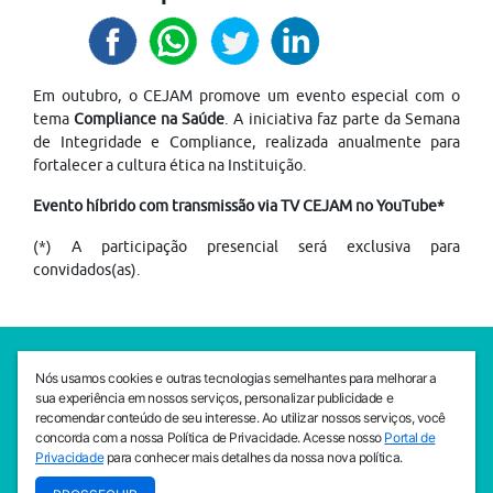
Em outubro, o CEJAM promove um evento especial com o
tema
Compliance na Saúde
. A iniciativa faz parte da Semana
de Integridade e Compliance, realizada anualmente para
fortalecer a cultura ética na Instituição.
Evento híbrido com transmissão via TV CEJAM no YouTube*
(*) A participação presencial será exclusiva para
convidados(as).
SEDE CEJAM
Nós usamos cookies e outras tecnologias semelhantes para melhorar a
Av. da Liberdade, 765, Liberdade, São Paulo, 01503-001
sua experiência em nossos serviços, personalizar publicidade e
(11) 3469 - 1818
recomendar conteúdo de seu interesse. Ao utilizar nossos serviços, você
concorda com a nossa Política de Privacidade. Acesse nosso
Portal de
INSTITUTO CEJAM
Privacidade
para conhecer mais detalhes da nossa nova política.
Av. da Liberdade, 765, Liberdade, São Paulo, 01503-001