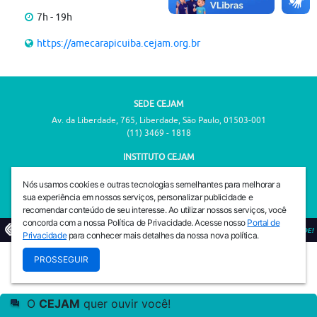
7h - 19h
https://amecarapicuiba.cejam.org.br
SEDE CEJAM
Av. da Liberdade, 765, Liberdade, São Paulo, 01503-001
(11) 3469 - 1818
INSTITUTO CEJAM
Av. da Liberdade, 765, Liberdade, São Paulo, 01503-001
Nós usamos cookies e outras tecnologias semelhantes para melhorar a
(11) 3469 - 1818
sua experiência em nossos serviços, personalizar publicidade e
recomendar conteúdo de seu interesse. Ao utilizar nossos serviços, você
concorda com a nossa Política de Privacidade. Acesse nosso
Portal de
© 2026
PREVENIR É VIVER COM QUALIDADE!
Privacidade
para conhecer mais detalhes da nossa nova política.
PROSSEGUIR
O
CEJAM
quer ouvir você!