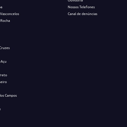
Ouvidoria
ba
Nossos Telefones
 Vasconcelos
Canal de denúncias
 Rocha
s
Cruzes
-Açu
Preto
neiro
dos Campos
e