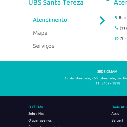
UBS Santa Tereza
Ate
Rua 
Atendimento
(11
Mapa
7h -
Serviços
SEDE CEJAM
Av. da Liberdade, 765, Liberdade, São P
(11) 3469 - 1818
O CEJAM
Onde Atu
Sobre Nós
Assis
O que fazemos
Barueri