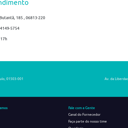
ndimento
Butantã, 185 , 06813-220
)4149-5754
 17h
aulo, 01503-001
Av. da Liberda
amos
Fale com a Gente
Canal do Fornecedor
Faça parte do nosso time