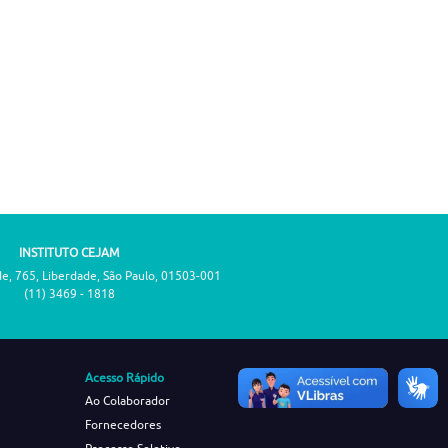
INSTITUTO CEJAM
de, 765, Liberdade, São Paulo, 01503-001
(11) 3469 - 1818
Acesso Rápido
Ao Colaborador
Fornecedores