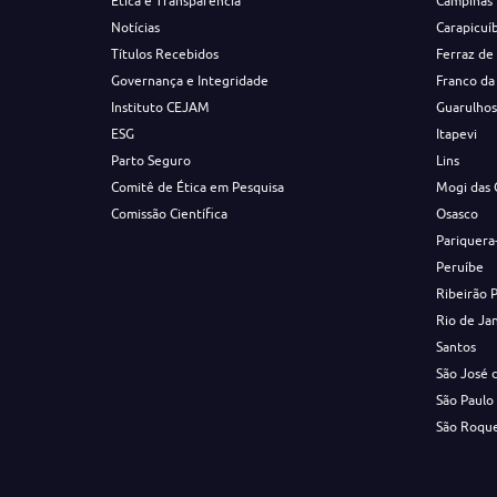
Ética e Transparência
Campinas
Notícias
Carapicuí
Títulos Recebidos
Ferraz de
Governança e Integridade
Franco da
Instituto CEJAM
Guarulho
ESG
Itapevi
Parto Seguro
Lins
Comitê de Ética em Pesquisa
Mogi das 
Comissão Científica
Osasco
Pariquera
Peruíbe
Ribeirão 
Rio de Ja
Santos
São José 
São Paulo
São Roqu