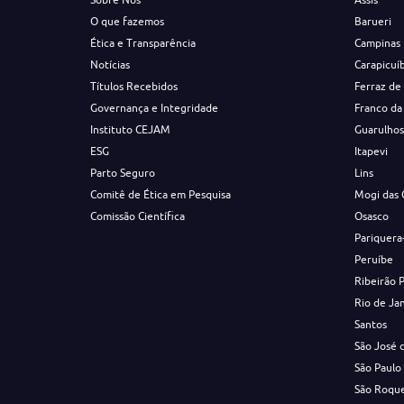
O que fazemos
Barueri
Ética e Transparência
Campinas
Notícias
Carapicuí
Títulos Recebidos
Ferraz de
Governança e Integridade
Franco da
Instituto CEJAM
Guarulho
ESG
Itapevi
Parto Seguro
Lins
Comitê de Ética em Pesquisa
Mogi das 
Comissão Científica
Osasco
Pariquera
Peruíbe
Ribeirão 
Rio de Ja
Santos
São José 
São Paulo
São Roqu