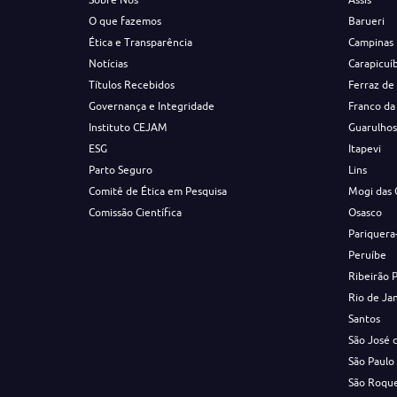
O que fazemos
Barueri
Ética e Transparência
Campinas
Notícias
Carapicuí
Títulos Recebidos
Ferraz de
Governança e Integridade
Franco da
Instituto CEJAM
Guarulho
ESG
Itapevi
Parto Seguro
Lins
Comitê de Ética em Pesquisa
Mogi das 
Comissão Científica
Osasco
Pariquera
Peruíbe
Ribeirão 
Rio de Ja
Santos
São José 
São Paulo
São Roqu