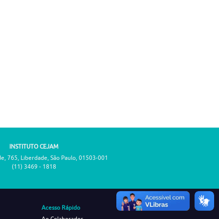
INSTITUTO CEJAM
de, 765, Liberdade, São Paulo, 01503-001
(11) 3469 - 1818
Acesso Rápido
Ao Colaborador