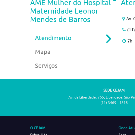
AME Mulher do Hospital
Ate
Maternidade Leonor
Mendes de Barros
Av. 
(11
Atendimento
7h -
Mapa
Serviços
SEDE CEJAM
Av. da Liberdade, 765, Liberdade, São P
(11) 3469 - 1818
O CEJAM
Onde Atu
Sobre Nós
Assis