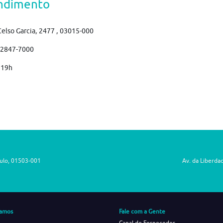
ndimento
Celso Garcia, 2477 , 03015-000
)2847-7000
 19h
aulo, 01503-001
Av. da Liberda
amos
Fale com a Gente
Canal do Fornecedor