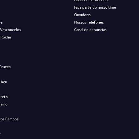
Faça parte do nosso time
Ouvidoria
ba
Nossos Telefones
 Vasconcelos
Canal de denúncias
 Rocha
s
Cruzes
-Açu
Preto
neiro
dos Campos
e