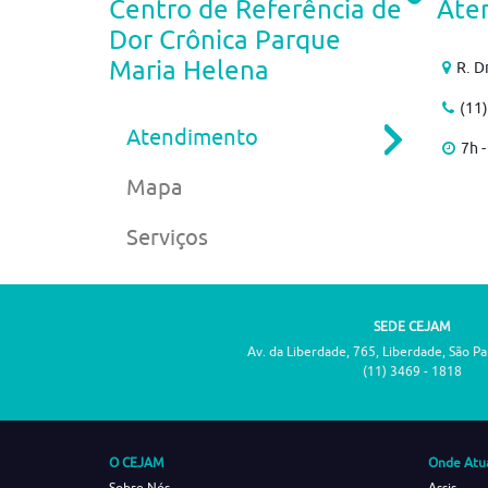
Centro de Referência de
Ate
Dor Crônica Parque
Maria Helena
R. D
(11
Atendimento
7h -
Mapa
Serviços
SEDE CEJAM
Av. da Liberdade, 765, Liberdade, São P
(11) 3469 - 1818
O CEJAM
Onde Atu
Sobre Nós
Assis