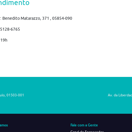
ndimento
r. Benedito Matarazzo, 371 , 05854-090
)5128-6765
 19h
aulo, 01503-001
Av. da Liberda
amos
Fale com a Gente
Canal do Fornecedor