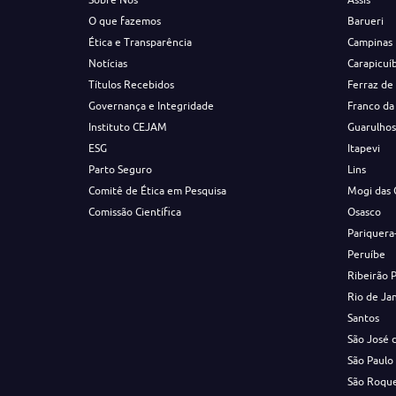
O que fazemos
Barueri
Ética e Transparência
Campinas
Notícias
Carapicuí
Títulos Recebidos
Ferraz de
Governança e Integridade
Franco da
Instituto CEJAM
Guarulho
ESG
Itapevi
Parto Seguro
Lins
Comitê de Ética em Pesquisa
Mogi das 
Comissão Científica
Osasco
Pariquera
Peruíbe
Ribeirão 
Rio de Ja
Santos
São José 
São Paulo
São Roqu