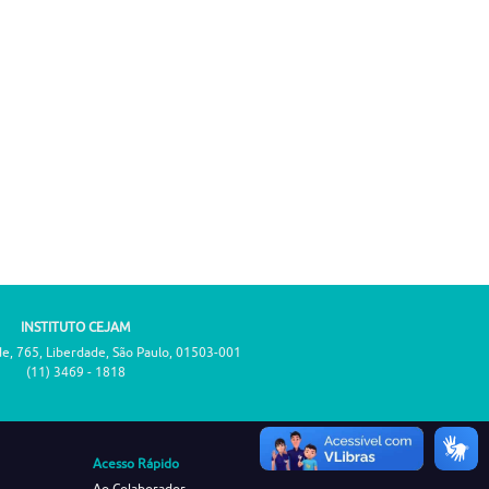
INSTITUTO CEJAM
de, 765, Liberdade, São Paulo, 01503-001
(11) 3469 - 1818
Acesso Rápido
Ao Colaborador