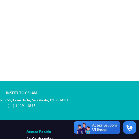
INSTITUTO CEJAM
de, 765, Liberdade, São Paulo, 01503-001
(11) 3469 - 1818
Acesso Rápido
Ao Colaborador