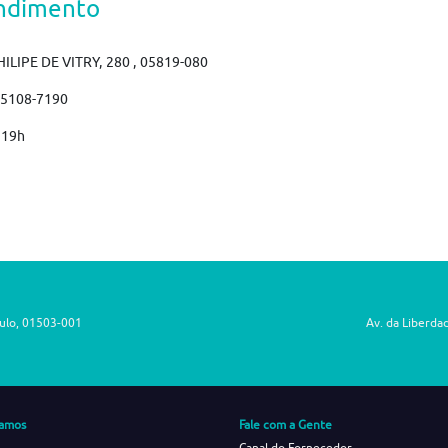
ndimento
HILIPE DE VITRY, 280 , 05819-080
)5108-7190
 19h
aulo, 01503-001
Av. da Liberda
amos
Fale com a Gente
Canal do Fornecedor