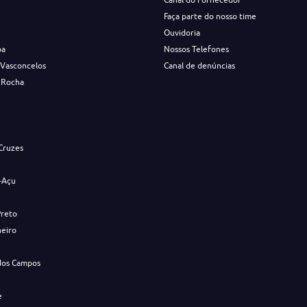
Faça parte do nosso time
Ouvidoria
ba
Nossos Telefones
 Vasconcelos
Canal de denúncias
 Rocha
s
Cruzes
-Açu
Preto
neiro
dos Campos
e