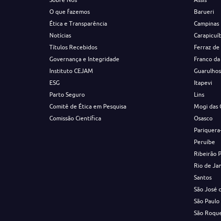
O que fazemos
Barueri
Ética e Transparência
Campinas
Notícias
Carapicuí
Títulos Recebidos
Ferraz de
Governança e Integridade
Franco da
Instituto CEJAM
Guarulho
ESG
Itapevi
Parto Seguro
Lins
Comitê de Ética em Pesquisa
Mogi das 
Comissão Científica
Osasco
Pariquera
Peruíbe
Ribeirão 
Rio de Ja
Santos
São José 
São Paulo
São Roqu