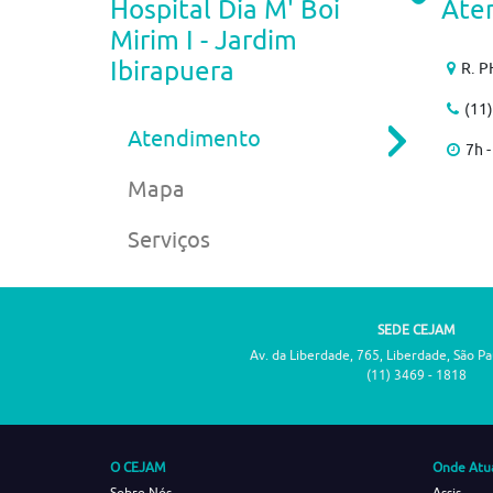
Hospital Dia M' Boi
Ate
Mirim I - Jardim
Ibirapuera
R. P
(11
Atendimento
7h -
Mapa
Serviços
SEDE CEJAM
Av. da Liberdade, 765, Liberdade, São P
(11) 3469 - 1818
O CEJAM
Onde Atu
Sobre Nós
Assis