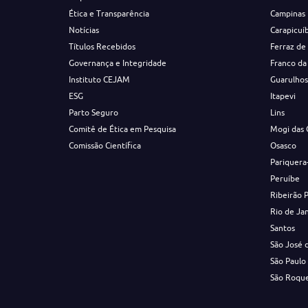
Ética e Transparência
Campinas
Notícias
Carapicuí
Títulos Recebidos
Ferraz de
Governança e Integridade
Franco da
Instituto CEJAM
Guarulho
ESG
Itapevi
Parto Seguro
Lins
Comitê de Ética em Pesquisa
Mogi das 
Comissão Científica
Osasco
Pariquera
Peruíbe
Ribeirão 
Rio de Ja
Santos
São José 
São Paulo
São Roqu