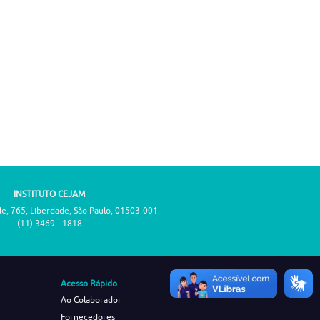
INSTITUTO CEJAM
de, 765, Liberdade, São Paulo, 01503-001
(11) 3469 - 1818
Acesso Rápido
Ao Colaborador
Fornecedores