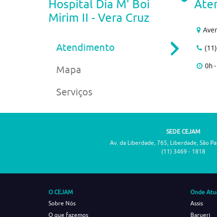
Hospital Dia M' Boi
Ate
Mirim II - Vera Cruz
Aven
Atendimento
(11
0h -
Mapa
Serviços
SEDE CEJAM
Av. da Liberdade, 765, Liberdade, São P
(11) 3469 - 1818
O CEJAM
Onde Atu
Sobre Nós
Assis
O que fazemos
Barueri