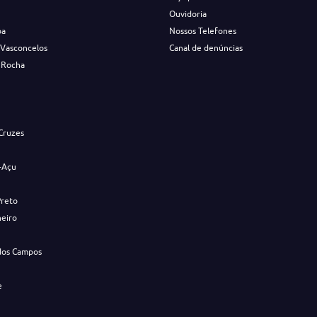
Ouvidoria
ba
Nossos Telefones
 Vasconcelos
Canal de denúncias
 Rocha
s
Cruzes
-Açu
Preto
neiro
dos Campos
e