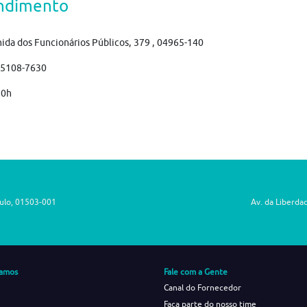
ndimento
ida dos Funcionários Públicos, 379 , 04965-140
)5108-7630
 0h
aulo, 01503-001
Av. da Liberda
amos
Fale com a Gente
Canal do Fornecedor
Faça parte do nosso time