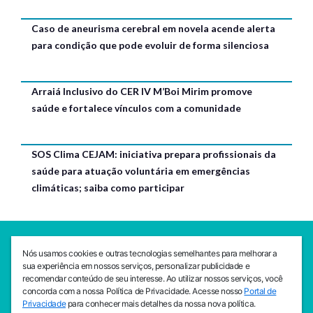
Caso de aneurisma cerebral em novela acende alerta
para condição que pode evoluir de forma silenciosa
Arraiá Inclusivo do CER IV M’Boi Mirim promove
saúde e fortalece vínculos com a comunidade
SOS Clima CEJAM: iniciativa prepara profissionais da
saúde para atuação voluntária em emergências
climáticas; saiba como participar
SEDE CEJAM
Nós usamos cookies e outras tecnologias semelhantes para melhorar a
Av. da Liberdade, 765, Liberdade, São Paulo, 01503-001
sua experiência em nossos serviços, personalizar publicidade e
(11) 3469 - 1818
recomendar conteúdo de seu interesse. Ao utilizar nossos serviços, você
concorda com a nossa Política de Privacidade. Acesse nosso
Portal de
INSTITUTO CEJAM
Privacidade
para conhecer mais detalhes da nossa nova política.