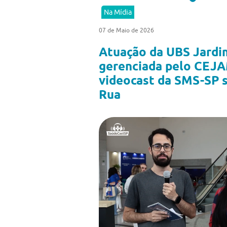
Na Mídia
07 de Maio de 2026
Atuação da UBS Jardi
gerenciada pelo CEJA
videocast da SMS-SP 
Rua
Previous