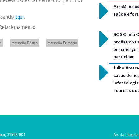
Arraiá Incl
saúde e for
essando
.
aqui
 Relacionamento
SOS Clima C
profissionai
e
Atenção Básica
Atenção Primária
em emergênc
participar
Julho Amarel
casos de hep
infectologis
sobre as do
aulo, 01503-001
Av. da Liberda