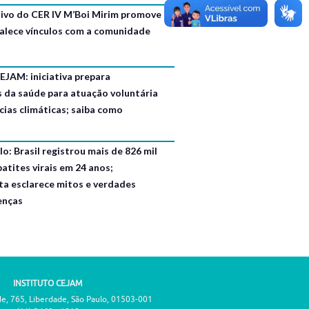
usivo do CER IV M’Boi Mirim promove
talece vínculos com a comunidade
EJAM: iniciativa prepara
s da saúde para atuação voluntária
ias climáticas; saiba como
o: Brasil registrou mais de 826 mil
atites virais em 24 anos;
ta esclarece mitos e verdades
enças
INSTITUTO CEJAM
de, 765, Liberdade, São Paulo, 01503-001