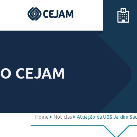
Assis
Ferraz de Vasconcelos
O CEJAM
Lins
Peruíbe
São José dos Campos
Home
Noticias
Atuação da UBS Jardim São