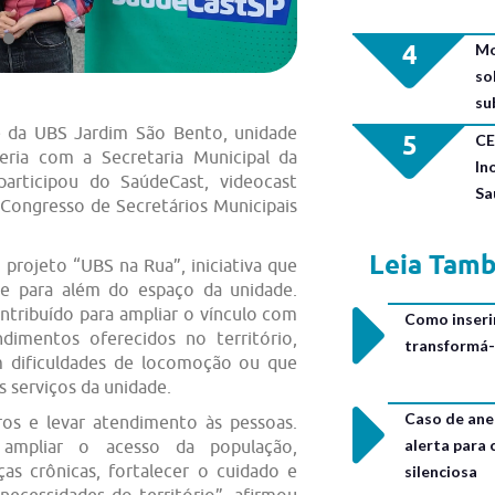
4
Mo
so
su
te da UBS Jardim São Bento, unidade
5
CE
ria com a Secretaria Municipal da
In
articipou do SaúdeCast, videocast
Sa
 Congresso de Secretários Municipais
Leia Tam
 projeto “UBS na Rua”, iniciativa que
de para além do espaço da unidade.
ntribuído para ampliar o vínculo com
Como inseri
ndimentos oferecidos no território,
transformá-
m dificuldades de locomoção ou que
serviços da unidade.
Caso de ane
ros e levar atendimento às pessoas.
alerta para
ampliar o acesso da população,
s crônicas, fortalecer o cuidado e
silenciosa
necessidades do território”, afirmou