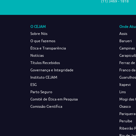
(11) 3469 - 1818
O CEJAM
Onde Atu
Sobre Nós
Assis
O que fazemos
Barueri
Ética e Transparência
Campinas
Notícias
Carapicuí
Títulos Recebidos
Ferraz de
Governança e Integridade
Franco da
Instituto CEJAM
Guarulho
ESG
Itapevi
Parto Seguro
Lins
Comitê de Ética em Pesquisa
Mogi das 
Comissão Científica
Osasco
Pariquera
Peruíbe
Ribeirão 
Rio de Ja