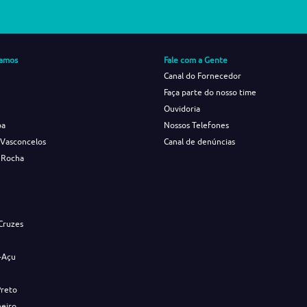
amos
Fale com a Gente
Canal do Fornecedor
Faça parte do nosso time
Ouvidoria
ba
Nossos Telefones
 Vasconcelos
Canal de denúncias
 Rocha
s
Cruzes
-Açu
Preto
neiro