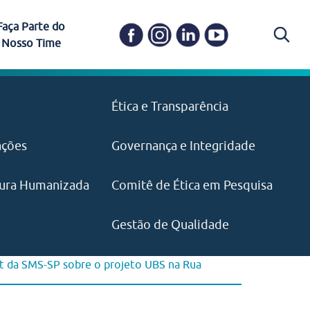
Faça Parte do
Nosso Time
Carapicuíba
Ética e Transparência
PAISM
in memoriam) em
Itapevi
(11) 3469-1828
o, visão e valores?
ações
Governança e Integridade
ustentabilidade
ime.
Pariquera-Açu
ilidade social e
IMPRENSA
as pelo CEJAM e
ura Humanizada
Comitê de Ética em Pesquisa
(11) 97646‑2537
Santos
cejam@agenciamaquina.com
rg.br
Gestão de Qualidade
t da SMS-SP sobre o projeto UBS na Rua