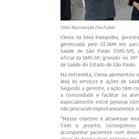
Foto: Reprodução (YouTube)
Clevia da Silva Pampolha, geren
gerenciada pelo CEJAM em parce
Saúde de São Paulo (SMS-SP), p
oficial da SMS-SP, gravado no 39º
de Saúde do Estado de São Paulo.
Na entrevista, Clevia apresentou o
leva os serviços e ações de saú
Segundo a gerente, a ação têm co
a comunidade e facilitar os ate
especialmente entre pessoas co
não procuram espontaneamente os 
“Nosso objetivo é atravessar mu
Com o projeto, conseguimos 
acompanhar pacientes com doença
atuar de forma mais próxima das 