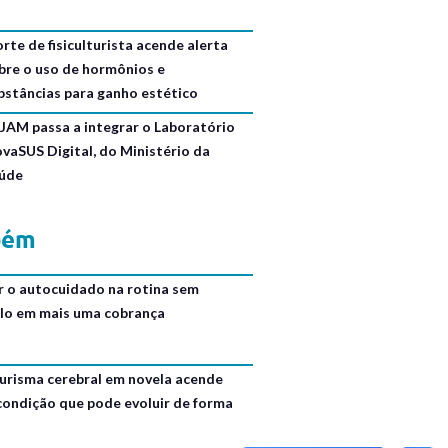
rte de fisiculturista acende alerta
bre o uso de hormônios e
bstâncias para ganho estético
JAM passa a integrar o Laboratório
ovaSUS Digital, do Ministério da
úde
bém
r o autocuidado na rotina sem
lo em mais uma cobrança
urisma cerebral em novela acende
 condição que pode evoluir de forma