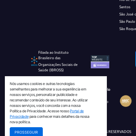
Santos
São José 
São Paulo
São Roqu
Filiada ao Instituto
Brasileiro das
Organizações Sociais de
Saúde (IBROSS)
Nós usamos cookies e outras tecnologias
semelhantes para melhorar a sua experiência em
Revista Tecnico-Cientifica CEJAM Selo
nossos serviços, personalizar publicidade e
Diamante de Ciência Aberta
recomendar conteúdo de seu interesse. Ao utilizar
Diretório Migulim Instituto Brasileiro
nossos serviços, você concorda com a nossa
de Informação em Ciência e
Política de Privacidade. Acesse nosso
Portal de
Tecnologia - IBICT
Privacidade
para conhecer mais detalhes da nossa
nova política.
© 2026 TODOS OS DIREITOS RESERVADOS
PROSSEGUIR