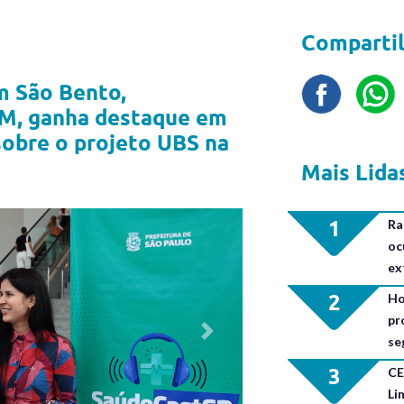
Compartil
m São Bento,
M, ganha destaque em
sobre o projeto UBS na
Mais Lida
1
Ra
oc
ex
2
Ho
pr
Next
se
3
CE
Li