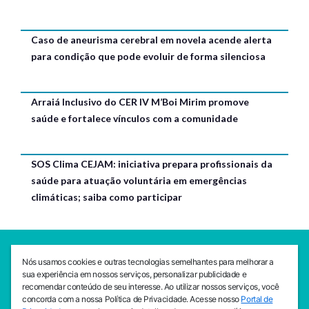
Caso de aneurisma cerebral em novela acende alerta
para condição que pode evoluir de forma silenciosa
Arraiá Inclusivo do CER IV M’Boi Mirim promove
saúde e fortalece vínculos com a comunidade
SOS Clima CEJAM: iniciativa prepara profissionais da
saúde para atuação voluntária em emergências
climáticas; saiba como participar
SEDE CEJAM
Nós usamos cookies e outras tecnologias semelhantes para melhorar a
Av. da Liberdade, 765, Liberdade, São Paulo, 01503-001
sua experiência em nossos serviços, personalizar publicidade e
(11) 3469 - 1818
recomendar conteúdo de seu interesse. Ao utilizar nossos serviços, você
concorda com a nossa Política de Privacidade. Acesse nosso
Portal de
INSTITUTO CEJAM