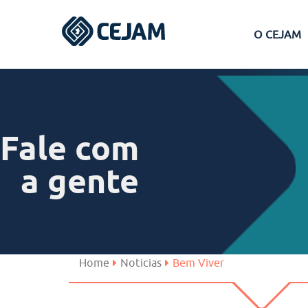
O CEJAM
Assis
Ferraz de Vasconcelos
Fale com
Lins
a gente
Peruíbe
São José dos Campos
Home
Noticias
Bem Viver