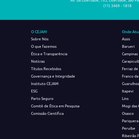
Av. da Liberdade, 765, Liberdade, São P
(11) 3469 - 1818
O CEJAM
Onde Atu
Sobre Nós
Assis
O que fazemos
Barueri
Ética e Transparência
Campinas
Notícias
Carapicuí
Títulos Recebidos
Ferraz de
Governança e Integridade
Franco da
Instituto CEJAM
Guarulho
ESG
Itapevi
Parto Seguro
Lins
Comitê de Ética em Pesquisa
Mogi das 
Comissão Científica
Osasco
Pariquera
Peruíbe
Ribeirão 