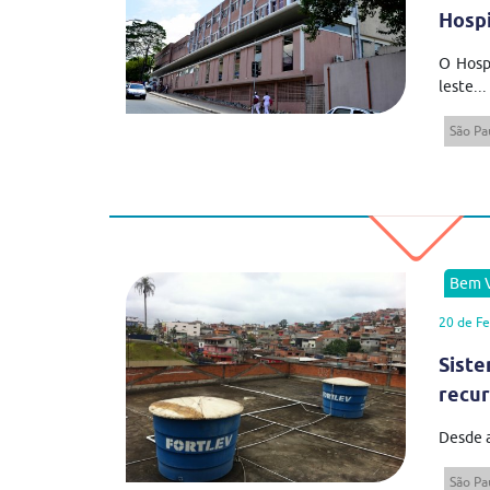
Hospi
O Hospi
leste...
São Pa
Bem V
20 de Fe
Sist
recur
Desde a
São Pa