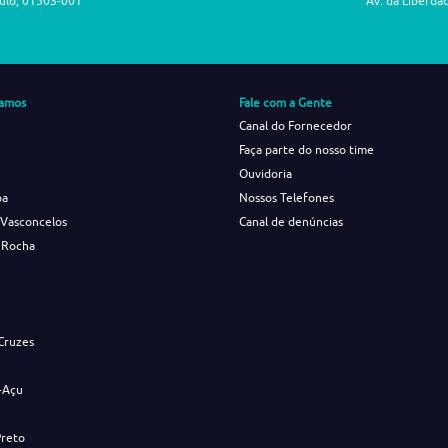
aulo, 01503-001
Av. da Liberda
amos
Fale com a Gente
Canal do Fornecedor
Faça parte do nosso time
Ouvidoria
ba
Nossos Telefones
 Vasconcelos
Canal de denúncias
 Rocha
s
Cruzes
-Açu
Preto