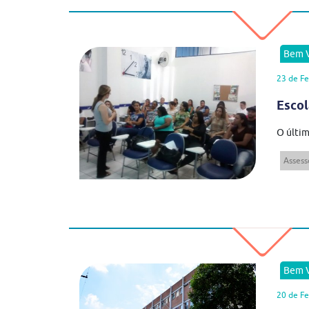
Bem V
23 de Fe
Escol
O últim
Assess
Bem V
20 de Fe