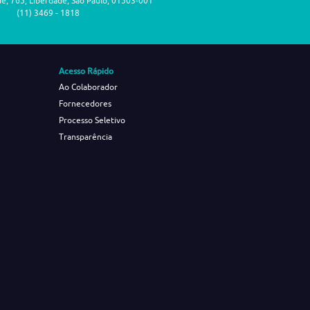
de, 765, Liberdade, São Paulo, 01503-001
(11) 3469 - 1818
Acesso Rápido
Ao Colaborador
Fornecedores
Processo Seletivo
Transparência