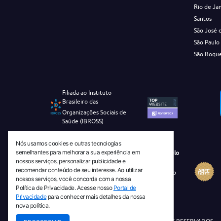
Rio de Ja
Santos
São José 
São Paulo
São Roqu
Filiada ao Instituto
Brasileiro das
Organizações Sociais de
Saúde (IBROSS)
Nós usamos cookies e outras tecnologias
semelhantes para melhorar a sua experiência em
Revista Tecnico-Cientifica CEJAM Selo
nossos serviços, personalizar publicidade e
Diamante de Ciência Aberta
recomendar conteúdo de seu interesse. Ao utilizar
Diretório Migulim Instituto Brasileiro
nossos serviços, você concorda com a nossa
de Informação em Ciência e
Política de Privacidade. Acesse nosso
Portal de
Tecnologia - IBICT
Privacidade
para conhecer mais detalhes da nossa
nova política.