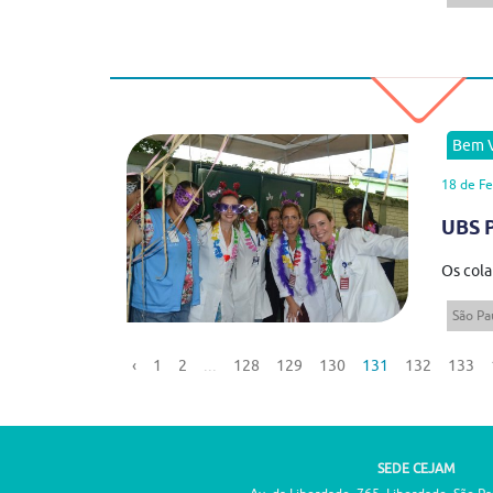
Bem V
18 de Fe
UBS P
Os cola
São Pa
‹
1
2
...
128
129
130
131
132
133
SEDE CEJAM