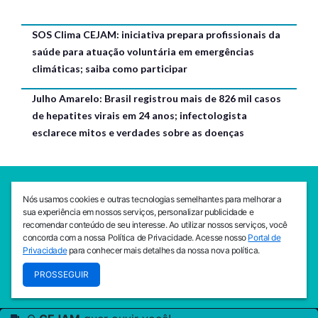
SOS Clima CEJAM: iniciativa prepara profissionais da
saúde para atuação voluntária em emergências
climáticas; saiba como participar
Julho Amarelo: Brasil registrou mais de 826 mil casos
de hepatites virais em 24 anos; infectologista
esclarece mitos e verdades sobre as doenças
SEDE CEJAM
Nós usamos cookies e outras tecnologias semelhantes para melhorar a
Av. da Liberdade, 765, Liberdade, São Paulo, 01503-001
sua experiência em nossos serviços, personalizar publicidade e
(11) 3469 - 1818
recomendar conteúdo de seu interesse. Ao utilizar nossos serviços, você
concorda com a nossa Política de Privacidade. Acesse nosso
Portal de
INSTITUTO CEJAM
Privacidade
para conhecer mais detalhes da nossa nova política.
Av. da Liberdade, 765, Liberdade, São Paulo, 01503-001
PROSSEGUIR
(11) 3469 - 1818