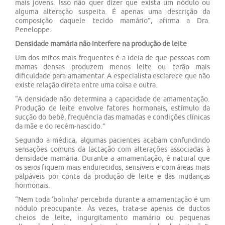
mais jovens. Isso não quer dizer que exista um nódulo ou
alguma alteração suspeita. É apenas uma descrição da
composição daquele tecido mamário”, afirma a Dra.
Peneloppe.
Densidade mamária não interfere na produção de leite
Um dos mitos mais frequentes é a ideia de que pessoas com
mamas densas produzem menos leite ou terão mais
dificuldade para amamentar. A especialista esclarece que não
existe relação direta entre uma coisa e outra.
“A densidade não determina a capacidade de amamentação.
Produção de leite envolve fatores hormonais, estímulo da
sucção do bebê, frequência das mamadas e condições clínicas
da mãe e do recém-nascido.”
Segundo a médica, algumas pacientes acabam confundindo
sensações comuns da lactação com alterações associadas à
densidade mamária. Durante a amamentação, é natural que
os seios fiquem mais endurecidos, sensíveis e com áreas mais
palpáveis por conta da produção de leite e das mudanças
hormonais.
“Nem toda ‘bolinha’ percebida durante a amamentação é um
nódulo preocupante. Às vezes, trata-se apenas de ductos
cheios de leite, ingurgitamento mamário ou pequenas