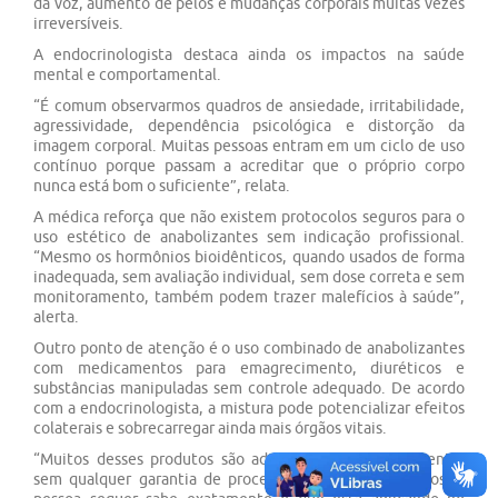
da voz, aumento de pelos e mudanças corporais muitas vezes
irreversíveis.
A endocrinologista destaca ainda os impactos na saúde
mental e comportamental.
“É comum observarmos quadros de ansiedade, irritabilidade,
agressividade, dependência psicológica e distorção da
imagem corporal. Muitas pessoas entram em um ciclo de uso
contínuo porque passam a acreditar que o próprio corpo
nunca está bom o suficiente”, relata.
A médica reforça que não existem protocolos seguros para o
uso estético de anabolizantes sem indicação profissional.
“Mesmo os hormônios bioidênticos, quando usados de forma
inadequada, sem avaliação individual, sem dose correta e sem
monitoramento, também podem trazer malefícios à saúde”,
alerta.
Outro ponto de atenção é o uso combinado de anabolizantes
com medicamentos para emagrecimento, diuréticos e
substâncias manipuladas sem controle adequado. De acordo
com a endocrinologista, a mistura pode potencializar efeitos
colaterais e sobrecarregar ainda mais órgãos vitais.
“Muitos desses produtos são adquiridos clandestinamente,
sem qualquer garantia de procedência. Em alguns casos, a