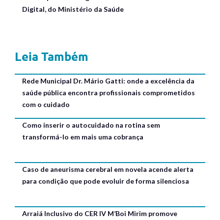
Digital, do Ministério da Saúde
Leia Também
Rede Municipal Dr. Mário Gatti: onde a excelência da
saúde pública encontra profissionais comprometidos
com o cuidado
Como inserir o autocuidado na rotina sem
transformá-lo em mais uma cobrança
Caso de aneurisma cerebral em novela acende alerta
para condição que pode evoluir de forma silenciosa
Arraiá Inclusivo do CER IV M’Boi Mirim promove