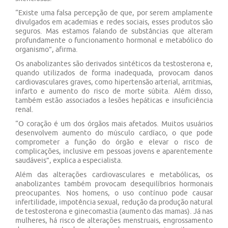
“Existe uma falsa percepção de que, por serem amplamente
divulgados em academias e redes sociais, esses produtos são
seguros. Mas estamos falando de substâncias que alteram
profundamente o funcionamento hormonal e metabólico do
organismo”, afirma.
Os anabolizantes são derivados sintéticos da testosterona e,
quando utilizados de forma inadequada, provocam danos
cardiovasculares graves, como hipertensão arterial, arritmias,
infarto e aumento do risco de morte súbita. Além disso,
também estão associados a lesões hepáticas e insuficiência
renal.
“O coração é um dos órgãos mais afetados. Muitos usuários
desenvolvem aumento do músculo cardíaco, o que pode
comprometer a função do órgão e elevar o risco de
complicações, inclusive em pessoas jovens e aparentemente
saudáveis”, explica a especialista.
Além das alterações cardiovasculares e metabólicas, os
anabolizantes também provocam desequilíbrios hormonais
preocupantes. Nos homens, o uso contínuo pode causar
infertilidade, impotência sexual, redução da produção natural
de testosterona e ginecomastia (aumento das mamas). Já nas
mulheres, há risco de alterações menstruais, engrossamento