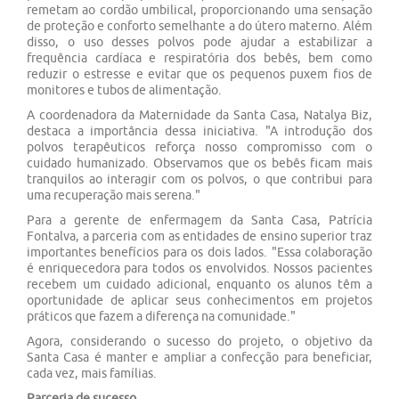
remetam ao cordão umbilical, proporcionando uma sensação
de proteção e conforto semelhante a do útero materno. Além
disso, o uso desses polvos pode ajudar a estabilizar a
frequência cardíaca e respiratória dos bebês, bem como
reduzir o estresse e evitar que os pequenos puxem fios de
monitores e tubos de alimentação.
A coordenadora da Maternidade da Santa Casa, Natalya Biz,
destaca a importância dessa iniciativa. "A introdução dos
polvos terapêuticos reforça nosso compromisso com o
cuidado humanizado. Observamos que os bebês ficam mais
tranquilos ao interagir com os polvos, o que contribui para
uma recuperação mais serena."
Para a gerente de enfermagem da Santa Casa, Patrícia
Fontalva, a parceria com as entidades de ensino superior traz
importantes benefícios para os dois lados. "Essa colaboração
é enriquecedora para todos os envolvidos. Nossos pacientes
recebem um cuidado adicional, enquanto os alunos têm a
oportunidade de aplicar seus conhecimentos em projetos
práticos que fazem a diferença na comunidade."
Agora, considerando o sucesso do projeto, o objetivo da
Santa Casa é manter e ampliar a confecção para beneficiar,
cada vez, mais famílias.
Parceria de sucesso