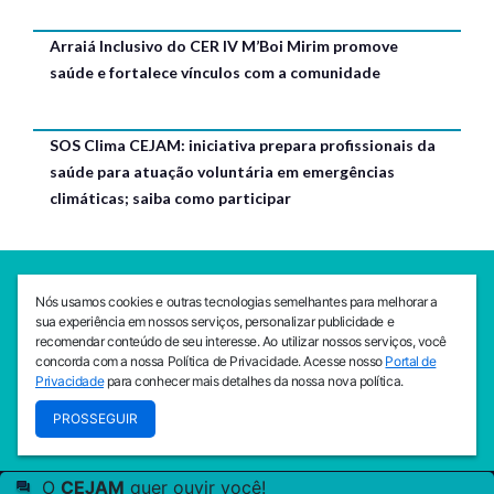
Arraiá Inclusivo do CER IV M’Boi Mirim promove
saúde e fortalece vínculos com a comunidade
SOS Clima CEJAM: iniciativa prepara profissionais da
saúde para atuação voluntária em emergências
climáticas; saiba como participar
SEDE CEJAM
Nós usamos cookies e outras tecnologias semelhantes para melhorar a
Av. da Liberdade, 765, Liberdade, São Paulo, 01503-001
sua experiência em nossos serviços, personalizar publicidade e
(11) 3469 - 1818
recomendar conteúdo de seu interesse. Ao utilizar nossos serviços, você
concorda com a nossa Política de Privacidade. Acesse nosso
Portal de
INSTITUTO CEJAM
Privacidade
para conhecer mais detalhes da nossa nova política.
Av. da Liberdade, 765, Liberdade, São Paulo, 01503-001
PROSSEGUIR
(11) 3469 - 1818
O
CEJAM
quer ouvir você!
© 2026
PREVENIR É VIVER COM QUALIDADE!