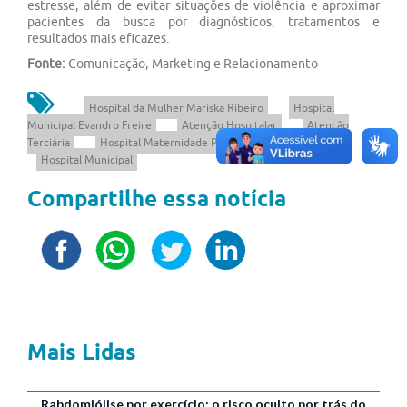
estresse, além de evitar situações de violência e aproximar
pacientes da busca por diagnósticos, tratamentos e
resultados mais eficazes.
Fonte:
Comunicação, Marketing e Relacionamento
Hospital da Mulher Mariska Ribeiro
Hospital
Municipal Evandro Freire
Atenção Hospitalar
Atenção
Terciária
Hospital Maternidade Paulino Werneck
AH
Hospital Municipal
Compartilhe essa notícia
Mais Lidas
Rabdomiólise por exercício: o risco oculto por trás do