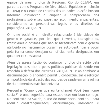
equipe da área jurídica da Regional Rio do CEJAM, em
parceria com o Programa de Diversidade, Equidade e Inclusão
(CEJAM) e o Centro de Estudos das unidades. A ação buscou
informar, esclarecer e ampliar a compreensão dos
profissionais sobre seu papel no acolhimento a pacientes,
considerando as perspectivas legais e os direitos da
população LGBTQIAPN+.
O nome social é um direito relacionado à identidade de
gênero e garante, por lei, que travestis, transgêneros,
transexuais e pessoas que não se identificam com o gênero
atribuído no nascimento possam se autoidentificar e optar
pela forma como desejam ser oficialmente designadas em
qualquer circunstância.
Além da apresentação do conjunto jurídico oferecido pela
legislação brasileira e pelas políticas públicas de saúde em
respaldo à defesa dos direitos LGBTQIAPN+ e ao combate à
discriminação, o encontro permitiu contextualizar e reforçar
a importância da atuação das equipes de saúde em uma rotina
de atendimentos mais humanizada.
Perguntar “Como quer que eu te chame? Você tem nome
social?” é uma sugestão para estabelecer um bom começo.
No contexto da Saúde, o uso do nome social contribui para
reduzir constrangimentos, discriminação, ansiedade e