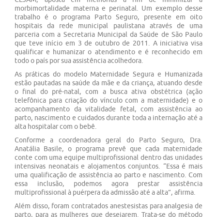
morbimortalidade materna e perinatal. Um exemplo desse
trabalho é o programa Parto Seguro, presente em oito
hospitais da rede municipal paulistana através de uma
parceria com a Secretaria Municipal da Saúde de São Paulo
que teve início em 3 de outubro de 2011. A iniciativa visa
qualificar e humanizar o atendimento e é reconhecido em
todo o país por sua assistência acolhedora.
As práticas do modelo Maternidade Segura e Humanizada
estão pautadas na saúde da mãe e da criança, atuando desde
o final do pré-natal, com a busca ativa obstétrica (ação
telefônica para criação do vínculo com a maternidade) e o
acompanhamento da vitalidade fetal, com assistência ao
parto, nascimento e cuidados durante toda a internação até a
alta hospitalar com o bebê.
Conforme a coordenadora geral do Parto Seguro, Dra.
Anatália Basile, o programa prevê que cada maternidade
conte com uma equipe multiprofissional dentro das unidades
intensivas neonatais e alojamentos conjuntos. “Essa é mais
uma qualificação de assistência ao parto e nascimento. Com
essa inclusão, podemos agora prestar assistência
multiprofissional à puérpera da admissão até a alta”, afirma.
Além disso, foram contratados anestesistas para analgesia de
parto, para as mulheres que desejarem. Trata-se do método