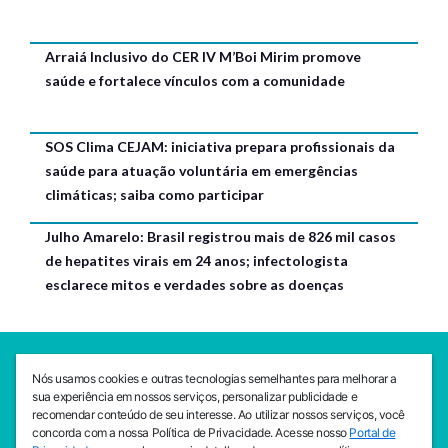
Arraiá Inclusivo do CER IV M’Boi Mirim promove
saúde e fortalece vínculos com a comunidade
SOS Clima CEJAM: iniciativa prepara profissionais da
saúde para atuação voluntária em emergências
climáticas; saiba como participar
Julho Amarelo: Brasil registrou mais de 826 mil casos
de hepatites virais em 24 anos; infectologista
esclarece mitos e verdades sobre as doenças
SEDE CEJAM
Nós usamos cookies e outras tecnologias semelhantes para melhorar a
Av. da Liberdade, 765, Liberdade, São Paulo, 01503-001
sua experiência em nossos serviços, personalizar publicidade e
(11) 3469 - 1818
recomendar conteúdo de seu interesse. Ao utilizar nossos serviços, você
concorda com a nossa Política de Privacidade. Acesse nosso
Portal de
INSTITUTO CEJAM