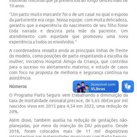
inúmeras histórias que já presenciou ao longo destes mais de
10 anos.
“Um parto muito marcante foi o de um casal no qual o esposo
da parturiente era cego. Nossa equipe, com muita delicadeza,
garantiu que a experiência do nascimento de seu filho fosse
toda narrada e descrita pela mãe da paciente. Um
atendimento com equidade que promoveu uma nova
experiência a todos os envolvidos.”
A coordenadora ressalta ainda as principais linhas de frente
do modelo, como posições de parto respeitando a escolha da
mulher; iniciativa Hospital Amigo da Criança, que contribui
para o sucesso no aleitamento materno; e estudo de casos
com foco na proposta de melhoria e segurança contínua na
assistência.
Números
O Programa Parto Seguro vem trabalhando a diminuição da
taxa de mortalidade neonatal precoce, de 5,65 óbitos por mil
nascidos vivos em 2015 para 4,54 em 2022, uma redução de
20%.
Além disso, também auxilia na redução de gestações não-
planejadas, por meio da inserção do DIU pós-parto. Desde
2018, foram colocados mais de 11 mil dispositivos
intrauterinos nas maternidades municipais com Parto Seguro.