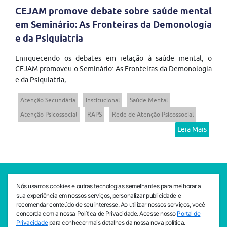
CEJAM promove debate sobre saúde mental
em Seminário: As Fronteiras da Demonologia
e da Psiquiatria
Enriquecendo os debates em relação à saúde mental, o
CEJAM promoveu o Seminário: As Fronteiras da Demonologia
e da Psiquiatria,...
Atenção Secundária
Institucional
Saúde Mental
Atenção Psicossocial
RAPS
Rede de Atenção Psicossocial
Leia Mais
SEDE CEJAM
Nós usamos cookies e outras tecnologias semelhantes para melhorar a
Av. da Liberdade, 765, Liberdade, São Paulo, 01503-001
sua experiência em nossos serviços, personalizar publicidade e
(11) 3469 - 1818
recomendar conteúdo de seu interesse. Ao utilizar nossos serviços, você
concorda com a nossa Política de Privacidade. Acesse nosso
Portal de
INSTITUTO CEJAM
Privacidade
para conhecer mais detalhes da nossa nova política.