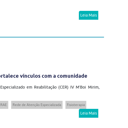
Leia Mais
fortalece vínculos com a comunidade
 Especializado em Reabilitação (CER) IV M’Boi Mirim,
RAE
Rede de Atenção Especializada
Fisioterapia
Leia Mais