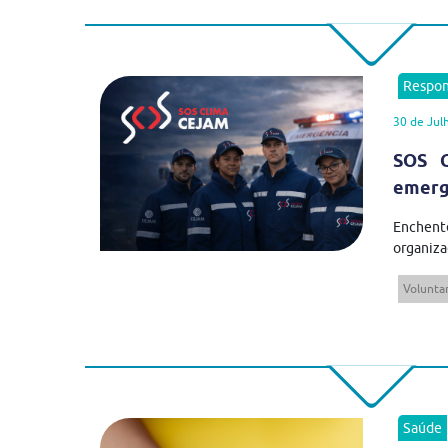
Respon
30 de Jul
SOS C
emergê
Enchent
organiza
Volunta
Saúde