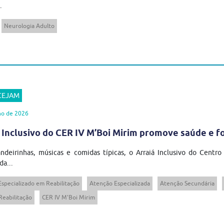
.
Neurologia Adulto
 CEJAM
ho de 2026
 Inclusivo do CER IV M’Boi Mirim promove saúde e 
ndeirinhas, músicas e comidas típicas, o Arraiá Inclusivo do Centro
da...
Especializado em Reabilitação
Atenção Especializada
Atenção Secundária
Reabilitação
CER IV M'Boi Mirim