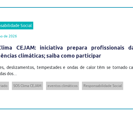
sabilidade Social
ho de 2026
lima CEJAM: iniciativa prepara profissionais 
ncias climáticas; saiba como participar
es, deslizamentos, tempestades e ondas de calor têm se tornado cad
das dos...
riado
SOS Clima CEJAM
eventos climáticos
Responsabilidade Social