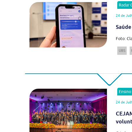
Radar
24 de Jul
Saúde
Foto: Cl
UBS
Ensino
24 de Jul
CEJAM
volun