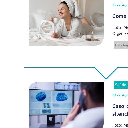
05 de Ago
Como 
Foto: Ma
Organiza
Psicolog
Saúde
03 de Ago
Caso 
silenc
Foto: M