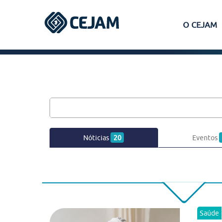
O CEJAM
Assis
Ferraz de Vasconcelos
Lins
Nóticias
20
Eventos
Peruíbe
São José dos Campos
Saúde