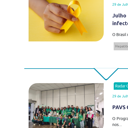
29 de Jul
Julho
infect
O Brasil
Hepatite
Radar
29 de Jul
PAVS C
O Progra
nos...