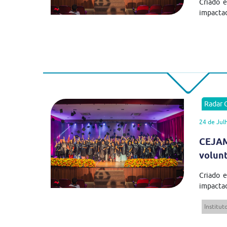
Criado 
impactad
Radar
24 de Jul
CEJAM
volun
Criado 
impactad
Institu