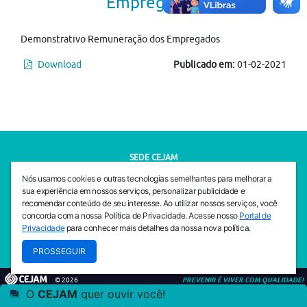
Empregados
Demonstrativo Remuneração dos Empregados
Download
Publicado em:
01-02-2021
SEDE CEJAM
Av. da Liberdade, 765, Liberdade, São Paulo, 01503-001
Nós usamos cookies e outras tecnologias semelhantes para melhorar a
(11) 3469 - 1818
sua experiência em nossos serviços, personalizar publicidade e
recomendar conteúdo de seu interesse. Ao utilizar nossos serviços, você
INSTITUTO CEJAM
concorda com a nossa Política de Privacidade. Acesse nosso
Portal de
Av. da Liberdade, 765, Liberdade, São Paulo, 01503-001
Privacidade
para conhecer mais detalhes da nossa nova política.
(11) 3469 - 1818
PROSSEGUIR
© 2026
PREVENIR É VIVER COM QUALIDADE!
O
CEJAM
quer ouvir você!