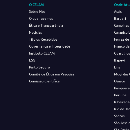
O CEJAM
Onde Atu
Sobre Nós
Assis
O que fazemos
Barueri
Ética e Transparência
Campinas
Notícias
Carapicuí
Títulos Recebidos
Ferraz de
Governança e Integridade
Franco da
Instituto CEJAM
Guarulho
ESG
Itapevi
Parto Seguro
Lins
Comitê de Ética em Pesquisa
Mogi das 
Comissão Científica
Osasco
Pariquera
Peruíbe
Ribeirão 
Rio de Ja
Santos
São José 
São Paulo