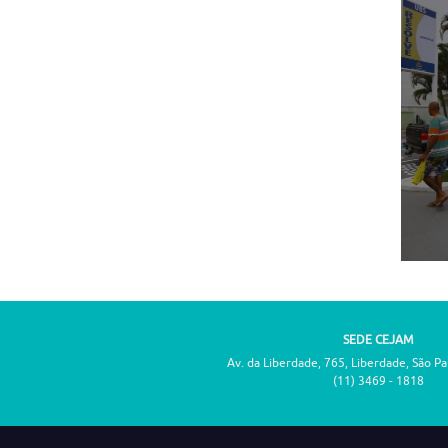
SEDE CEJAM
Av. da Liberdade, 765, Liberdade, São P
(11) 3469 - 1818