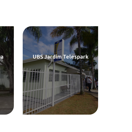
 -
Rua Benedito Pereira Lima, 210,
14-010
Jardim Telespark , 12212-700
7
(12) 3921-4213
na
UBS Jardim Telespark
h
7h - 18h
Saiba Mais