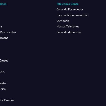
amos
Fale com a Gente
Canal do Fornecedor
Faça parte do nosso time
Ouvidoria
ba
Nossos Telefones
 Vasconcelos
Canal de denúncias
 Rocha
s
Cruzes
-Açu
Preto
neiro
dos Campos