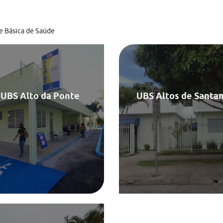
e Básica de Saúde
 Alzíro Lebrão, s/n - Alto da
Av. Alto do Rio Doce, 1585
Ponte , 12212-500
Jardim Altos de Santana , 122
(12) 3922-8295
(12) 3911-216
UBS Alto da Ponte
UBS Altos de Santa
7h - 18h
7h - 18
Saiba Mais
Saiba Mais
Avenida Rui Barbosa, 2455,