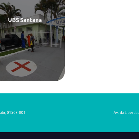
Santana , 12212-000
(12) 3922-4035
UBS Santana
7h - 18h
Saiba Mais
aulo, 01503-001
Av. da Liberda