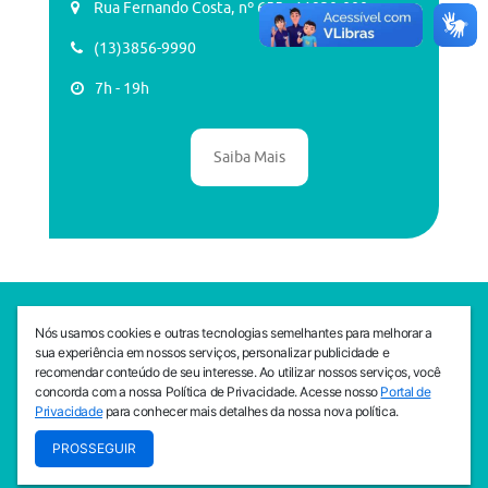
Rua Fernando Costa, nº 655 , 11930-000
(13)3856-9990
7h - 19h
Saiba Mais
SEDE CEJAM
Nós usamos cookies e outras tecnologias semelhantes para melhorar a
Av. da Liberdade, 765, Liberdade, São Paulo, 01503-001
sua experiência em nossos serviços, personalizar publicidade e
(11) 3469 - 1818
recomendar conteúdo de seu interesse. Ao utilizar nossos serviços, você
concorda com a nossa Política de Privacidade. Acesse nosso
Portal de
INSTITUTO CEJAM
Privacidade
para conhecer mais detalhes da nossa nova política.
Av. da Liberdade, 765, Liberdade, São Paulo, 01503-001
PROSSEGUIR
(11) 3469 - 1818