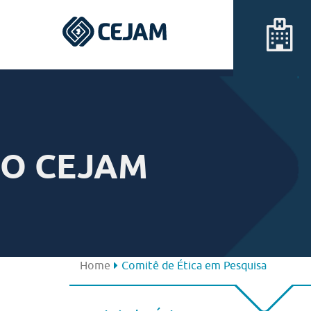
Assis
Ferraz de Vasconcelos
O CEJAM
Lins
Peruíbe
São José dos Campos
Home
Comitê de Ética em Pesquisa