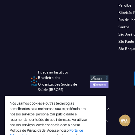
Peruíbe
Ribeirão 
Rio de Ja
Santos
São José 
São Paulo
São Roqu
Filiada ao Instituto
Brasileiro das
Organizações Sociais de
Saúde (IBROSS)
Nós usamos cookies e outras tecnologias
semelhantes para melhorar a sua experiência em
Revista Tecnico-Cientifica CEJAM Selo
nossos serviços, personalizar publicidade e
Diamante de Ciência Aberta
recomendar conteúdo de seu interesse. Ao utilizar
Diretório Migulim Instituto Brasileiro
nossos serviços, você concorda com a nossa
de Informação em Ciência e
Política de Privacidade. Acesse nosso
Portal de
Tecnologia - IBICT