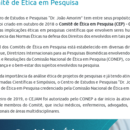
tê de Ética em Pesquisa
o de Estudos e Pesquisas “Dr. João Amorim” tem entre seus propósito
foi criado em outubro de 2018 o
Comitê de Ética em Pesquisa (CEP) -
 as implicações éticas em pesquisas científicas que envolvem seres h
ncia das Normas Éticas na defesa dos Direitos dos envolvidos em tais pe
 dos Comitês de Ética em Pesquisa está estabelecido em diversas dire
ue, Diretrizes Internacionais para as Pesquisas Biomédicas envolvendo
e Resoluções da Comissão Nacional de Ética em Pesquisa (CONEP), com 
ança e o bem-estar dos sujeitos envolvidos na pesquisa.
da importância da análise ética de projetos de pesquisas e já tendo at
rnadas Científicas e Simpósios, o Centro de Estudos e Pesquisas “Dr. J
de Ética em Pesquisa credenciado pela Comissão Nacional de Ética em
eiro de 2019, o CEJAM foi autorizado pelo CONEP a dar início às at
de membros do Comitê, que inclui médicos, enfermeiros, advogados, 
ionais de áreas multidisciplinares.