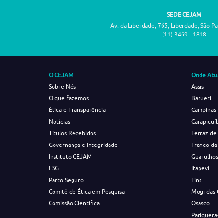
SEDE CEJAM
Av. da Liberdade, 765, Liberdade, São P
(11) 3469 - 1818
O CEJAM
Onde Atu
Sobre Nós
Assis
O que fazemos
Barueri
Ética e Transparência
Campinas
Notícias
Carapicuí
Títulos Recebidos
Ferraz de
Governança e Integridade
Franco da
Instituto CEJAM
Guarulho
ESG
Itapevi
Parto Seguro
Lins
Comitê de Ética em Pesquisa
Mogi das 
Comissão Científica
Osasco
Pariquera