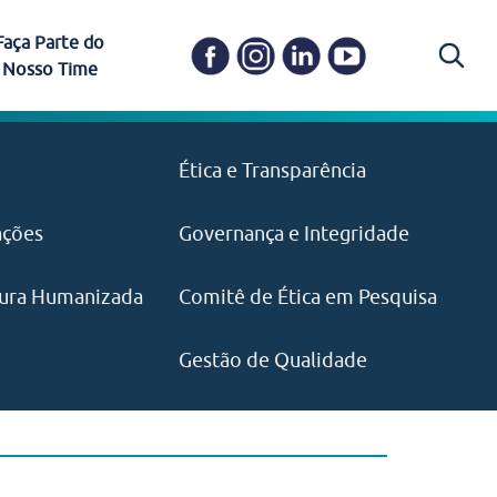
Faça Parte do
Nosso Time
Carapicuíba
Ética e Transparência
PAISM
in memoriam) em
Itapevi
(11) 3469-1828
o, visão e valores?
ações
Governança e Integridade
ustentabilidade
ime.
Pariquera-Açu
ilidade social e
IMPRENSA
as pelo CEJAM e
ura Humanizada
Comitê de Ética em Pesquisa
(11) 97646‑2537
Santos
cejam@agenciamaquina.com
rg.br
Gestão de Qualidade