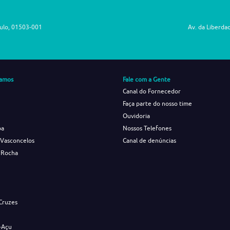
aulo, 01503-001
Av. da Liberda
amos
Fale com a Gente
Canal do Fornecedor
Faça parte do nosso time
Ouvidoria
ba
Nossos Telefones
 Vasconcelos
Canal de denúncias
 Rocha
s
Cruzes
-Açu