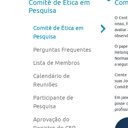
Comitê de Ética em
Comi
Pesquisa
O Centr
nisso, 
Comitê de Ética em
avaliar
Pesquisa
observâ
O papel
Perguntas Frequentes
Helsinq
Normas 
Lista de Membros
a segur
Calendário de
Ciente 
suas Jo
Reuniões
Comitê 
Participante de
Em jan
posse 
Pesquisa
profiss
Aprovação do
Registro do CEP