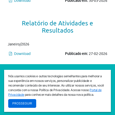
Download
Publicado em:
30-03-2026
Relatório de Atividades e
Resultados
Janeiro/2026
Download
Publicado em:
27-02-2026
SEDE CEJAM
Nós usamos cookies e outras tecnologias semelhantes para melhorar a
Av. da Liberdade, 765, Liberdade, São Paulo, 01503-001
sua experiência em nossos serviços, personalizar publicidade e
(11) 3469 - 1818
recomendar conteúdo de seu interesse. Ao utilizar nossos serviços, você
concorda com a nossa Política de Privacidade. Acesse nosso
Portal de
INSTITUTO CEJAM
Privacidade
para conhecer mais detalhes da nossa nova política.
Av. da Liberdade, 765, Liberdade, São Paulo, 01503-001
PROSSEGUIR
(11) 3469 - 1818