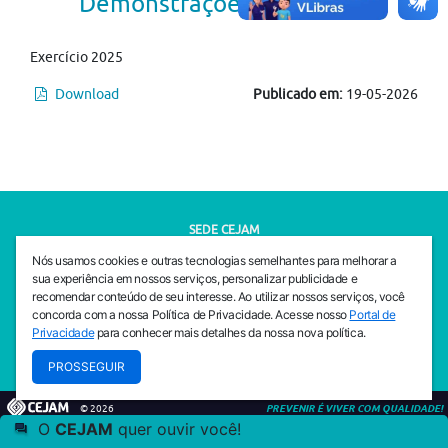
Demonstrações Contábeis
Exercício 2025
Download
Publicado em:
19-05-2026
SEDE CEJAM
Av. da Liberdade, 765, Liberdade, São Paulo, 01503-001
Nós usamos cookies e outras tecnologias semelhantes para melhorar a
(11) 3469 - 1818
sua experiência em nossos serviços, personalizar publicidade e
recomendar conteúdo de seu interesse. Ao utilizar nossos serviços, você
INSTITUTO CEJAM
concorda com a nossa Política de Privacidade. Acesse nosso
Portal de
Av. da Liberdade, 765, Liberdade, São Paulo, 01503-001
Privacidade
para conhecer mais detalhes da nossa nova política.
(11) 3469 - 1818
PROSSEGUIR
© 2026
PREVENIR É VIVER COM QUALIDADE!
O
CEJAM
quer ouvir você!