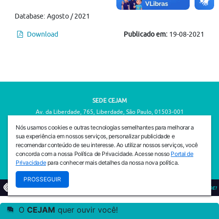
Database: Agosto / 2021
Download
Publicado em:
19-08-2021
SEDE CEJAM
Av. da Liberdade, 765, Liberdade, São Paulo, 01503-001
(11) 3469 - 1818
Nós usamos cookies e outras tecnologias semelhantes para melhorar a
sua experiência em nossos serviços, personalizar publicidade e
INSTITUTO CEJAM
recomendar conteúdo de seu interesse. Ao utilizar nossos serviços, você
Av. da Liberdade, 765, Liberdade, São Paulo, 01503-001
concorda com a nossa Política de Privacidade. Acesse nosso
Portal de
(11) 3469 - 1818
Privacidade
para conhecer mais detalhes da nossa nova política.
PROSSEGUIR
© 2026
PREVENIR É VIVER COM QUALIDADE!
O
CEJAM
quer ouvir você!