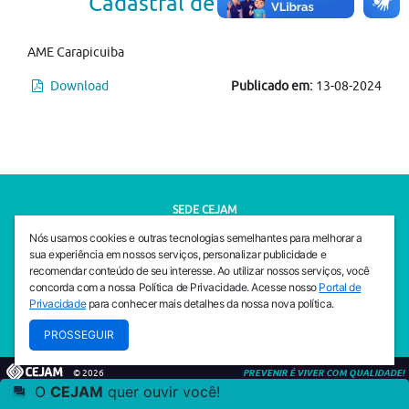
Cadastral de Entidades
AME Carapicuiba
Download
Publicado em:
13-08-2024
SEDE CEJAM
Av. da Liberdade, 765, Liberdade, São Paulo, 01503-001
Nós usamos cookies e outras tecnologias semelhantes para melhorar a
(11) 3469 - 1818
sua experiência em nossos serviços, personalizar publicidade e
recomendar conteúdo de seu interesse. Ao utilizar nossos serviços, você
INSTITUTO CEJAM
concorda com a nossa Política de Privacidade. Acesse nosso
Portal de
Av. da Liberdade, 765, Liberdade, São Paulo, 01503-001
Privacidade
para conhecer mais detalhes da nossa nova política.
(11) 3469 - 1818
PROSSEGUIR
© 2026
PREVENIR É VIVER COM QUALIDADE!
O
CEJAM
quer ouvir você!