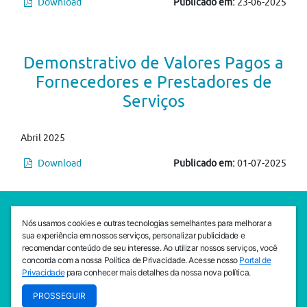
Download
Publicado em:
23-06-2025
Demonstrativo de Valores Pagos a
Fornecedores e Prestadores de
Serviços
Abril 2025
Download
Publicado em:
01-07-2025
SEDE CEJAM
Nós usamos cookies e outras tecnologias semelhantes para melhorar a
Av. da Liberdade, 765, Liberdade, São Paulo, 01503-001
sua experiência em nossos serviços, personalizar publicidade e
(11) 3469 - 1818
recomendar conteúdo de seu interesse. Ao utilizar nossos serviços, você
concorda com a nossa Política de Privacidade. Acesse nosso
Portal de
INSTITUTO CEJAM
Privacidade
para conhecer mais detalhes da nossa nova política.
Av. da Liberdade, 765, Liberdade, São Paulo, 01503-001
PROSSEGUIR
(11) 3469 - 1818