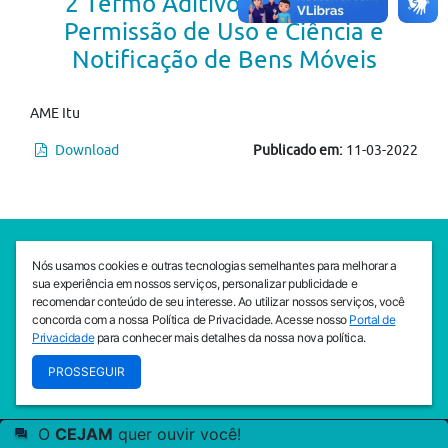
2 Termo Aditivo ao Termo de
Permissão de Uso e Ciência e
Notificação de Bens Móveis
AME Itu
Download
Publicado em:
11-03-2022
SEDE CEJAM
Nós usamos cookies e outras tecnologias semelhantes para melhorar a
Av. da Liberdade, 765, Liberdade, São Paulo, 01503-001
sua experiência em nossos serviços, personalizar publicidade e
(11) 3469 - 1818
recomendar conteúdo de seu interesse. Ao utilizar nossos serviços, você
concorda com a nossa Política de Privacidade. Acesse nosso
Portal de
INSTITUTO CEJAM
Privacidade
para conhecer mais detalhes da nossa nova política.
Av. da Liberdade, 765, Liberdade, São Paulo, 01503-001
PROSSEGUIR
(11) 3469 - 1818
O
CEJAM
quer ouvir você!
© 2026
PREVENIR É VIVER COM QUALIDADE!