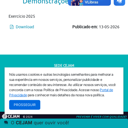
Demonstrações Contábeis
Exercício 2025
Download
Publicado em:
13-05-2026
SEDE CEJAM
Av. da Liberdade, 765, Liberdade, São Paulo, 01503-001
Nós usamos cookies e outras tecnologias semelhantes para melhorar a
(11) 3469 - 1818
sua experiência em nossos serviços, personalizar publicidade e
recomendar conteúdo de seu interesse. Ao utilizar nossos serviços, você
INSTITUTO CEJAM
concorda com a nossa Política de Privacidade. Acesse nosso
Portal de
Av. da Liberdade, 765, Liberdade, São Paulo, 01503-001
Privacidade
para conhecer mais detalhes da nossa nova política.
(11) 3469 - 1818
PROSSEGUIR
© 2026
PREVENIR É VIVER COM QUALIDADE!
O
CEJAM
quer ouvir você!