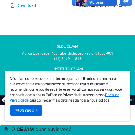
Download
Publicado em:
13-05-2020
SEDE CEJAM
Av. da Liberdade, 765, Liberdade, São Paulo, 01503-001
(11) 3469 - 1818
INSTITUTO CEJAM
Av. da Liberdade, 765, Liberdade, São Paulo, 01503-001
Nós usamos cookies e outras tecnologias semelhantes para melhorar a
(11) 3469 - 1818
sua experiência em nossos serviços, personalizar publicidade e
recomendar conteúdo de seu interesse. Ao utilizar nossos serviços, você
concorda com a nossa Política de Privacidade. Acesse nosso
Portal de
Privacidade
para conhecer mais detalhes da nossa nova política.
© 2026
PREVENIR É VIVER COM QUALIDADE!
PROSSEGUIR
O
CEJAM
quer ouvir você!