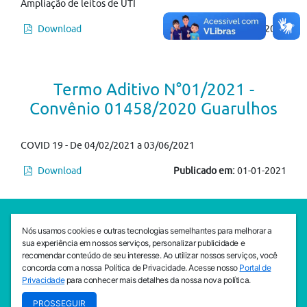
Ampliação de leitos de UTI
Download
Publicado em:
23-03-2021
Termo Aditivo N°01/2021 -
Convênio 01458/2020 Guarulhos
COVID 19 - De 04/02/2021 a 03/06/2021
Download
Publicado em:
01-01-2021
SEDE CEJAM
Nós usamos cookies e outras tecnologias semelhantes para melhorar a
Av. da Liberdade, 765, Liberdade, São Paulo, 01503-001
sua experiência em nossos serviços, personalizar publicidade e
(11) 3469 - 1818
recomendar conteúdo de seu interesse. Ao utilizar nossos serviços, você
concorda com a nossa Política de Privacidade. Acesse nosso
Portal de
INSTITUTO CEJAM
Privacidade
para conhecer mais detalhes da nossa nova política.
Av. da Liberdade, 765, Liberdade, São Paulo, 01503-001
PROSSEGUIR
(11) 3469 - 1818