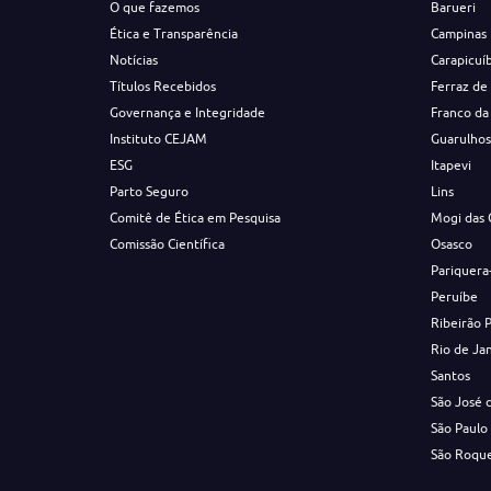
O que fazemos
Barueri
Ética e Transparência
Campinas
Notícias
Carapicuí
Títulos Recebidos
Ferraz de
Governança e Integridade
Franco da
Instituto CEJAM
Guarulho
ESG
Itapevi
Parto Seguro
Lins
Comitê de Ética em Pesquisa
Mogi das 
Comissão Científica
Osasco
Pariquera
Peruíbe
Ribeirão 
Rio de Ja
Santos
São José 
São Paulo
São Roqu