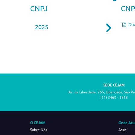
CNPJ
CNP
Dow
2025
SEDE CEJAM
Av. da Liberdade, 765, Liberdade, São P
(11) 3469 - 1818
O CEJAM
Onde Atu
Sobre Nós
Assis