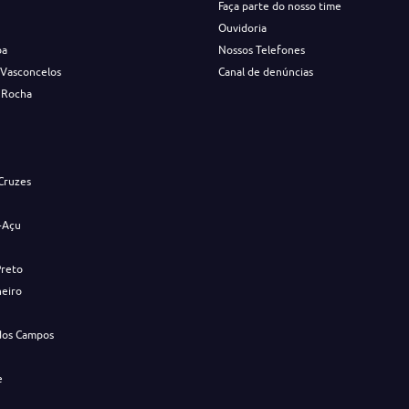
Faça parte do nosso time
Ouvidoria
ba
Nossos Telefones
 Vasconcelos
Canal de denúncias
 Rocha
s
Cruzes
-Açu
Preto
neiro
dos Campos
e