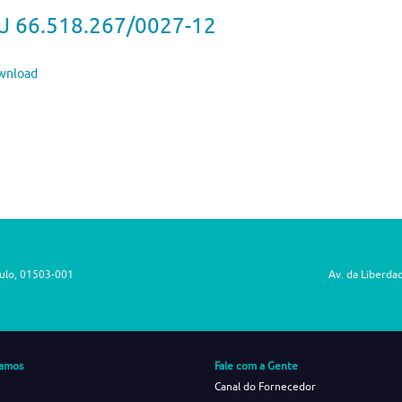
J 66.518.267/0027-12
nload
aulo, 01503-001
Av. da Liberda
amos
Fale com a Gente
Canal do Fornecedor