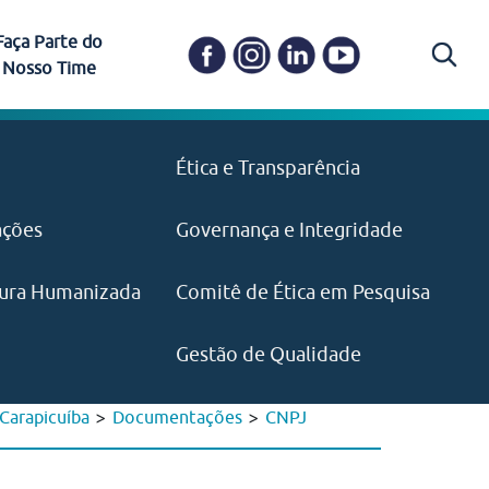
Faça Parte do
Nosso Time
Carapicuíba
Ética e Transparência
PAISM
in memoriam) em
Itapevi
(11) 3469-1828
o, visão e valores?
ações
Governança e Integridade
ustentabilidade
ime.
Pariquera-Açu
ilidade social e
IMPRENSA
as pelo CEJAM e
ura Humanizada
Comitê de Ética em Pesquisa
(11) 97646‑2537
Santos
cejam@agenciamaquina.com
rg.br
Gestão de Qualidade
>
>
Carapicuíba
Documentações
CNPJ