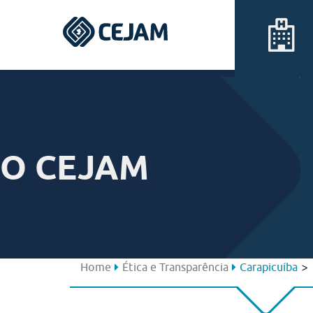
Assis
Ferraz de Vasconcelos
O CEJAM
Lins
Peruíbe
São José dos Campos
>
Home
Ética e Transparência
Carapicuíba