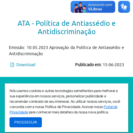
ATA - Política de Antiassédio e
Antidiscriminação
Emissão: 10.05.2023 Aprovação da Política de Antiassédio e
Antidiscriminação
Download
Publicado em:
15-06-2023
SEDE CEJAM
Nós usamos cookies e outras tecnologias semelhantes para melhorar a
Av. da Liberdade, 765, Liberdade, São Paulo, 01503-001
sua experiência em nossos serviços, personalizar publicidade e
(11) 3469 - 1818
recomendar conteúdo de seu interesse. Ao utilizar nossos serviços, você
concorda com a nossa Política de Privacidade. Acesse nosso
Portal de
INSTITUTO CEJAM
Privacidade
para conhecer mais detalhes da nossa nova política.
Av. da Liberdade, 765, Liberdade, São Paulo, 01503-001
PROSSEGUIR
(11) 3469 - 1818