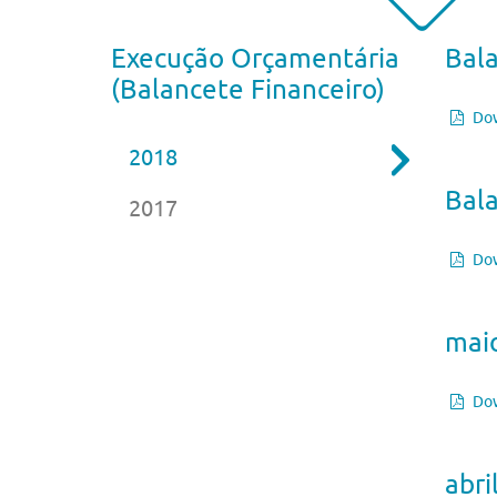
Execução Orçamentária
Bal
(Balancete Financeiro)
Dow
2018
Bala
2017
Dow
mai
Dow
abri