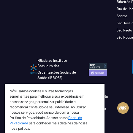
Ribeirão 
Rio de Ja
Santos
São José 
São Paulo
São Roqu
Filiada ao Instituto
Brasileiro das
Organizações Sociais de
Saúde (IBROSS)
Nós usamos cookies e outras tecnologias
semelhantes para melhorar a sua experiência em
Revista Tecnico-Cientifica CEJAM Selo
nossos serviços, personalizar publicidade e
Diamante de Ciência Aberta
recomendar conteúdo de seu interesse. Ao utilizar
Diretório Migulim Instituto Brasileiro
nossos serviços, você concorda com a nossa
de Informação em Ciência e
Política de Privacidade. Acesse nosso
Portal de
Tecnologia - IBICT
Privacidade
para conhecer mais detalhes da nossa
nova política.