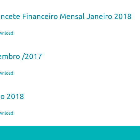
ncete Financeiro Mensal Janeiro 2018
nload
embro /2017
nload
ho 2018
nload