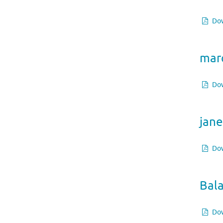
Dow
mar
Dow
jane
Dow
Bal
Dow