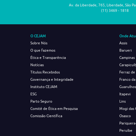
Av. da Liberdade, 765, Liberdade, São P
(11) 3469 - 1818
O CEJAM
Onde Atu
Sobre Nós
Assis
O que fazemos
Barueri
Ética e Transparência
Campinas
Notícias
Carapicuí
Títulos Recebidos
Ferraz de
Governança e Integridade
Franco da
Instituto CEJAM
Guarulho
ESG
Itapevi
Parto Seguro
Lins
Comitê de Ética em Pesquisa
Mogi das 
Comissão Científica
Osasco
Pariquera
Peruíbe