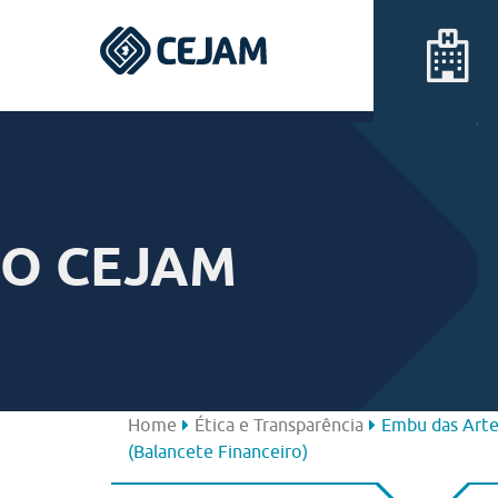
Assis
Ferraz de Vasconcelos
O CEJAM
Lins
Peruíbe
São José dos Campos
Home
Ética e Transparência
Embu das Arte
(Balancete Financeiro)