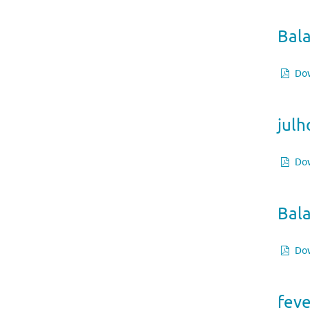
Bal
Dow
julh
Dow
Bal
Dow
feve