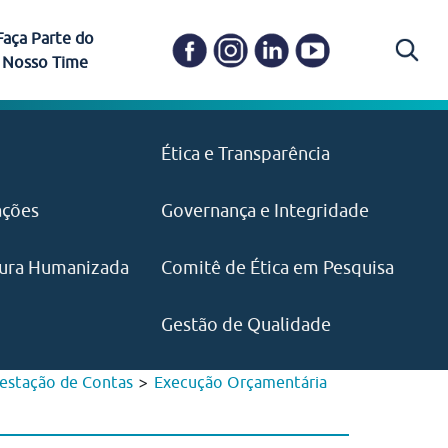
Faça Parte do
Nosso Time
Carapicuíba
Ética e Transparência
PAISM
in memoriam) em
Itapevi
(11) 3469-1828
o, visão e valores?
ações
Governança e Integridade
ustentabilidade
ime.
Pariquera-Açu
ilidade social e
IMPRENSA
as pelo CEJAM e
ura Humanizada
Comitê de Ética em Pesquisa
(11) 97646‑2537
Santos
cejam@agenciamaquina.com
rg.br
Gestão de Qualidade
>
estação de Contas
Execução Orçamentária