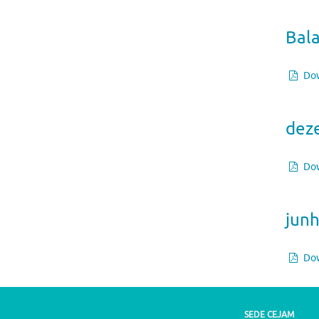
Bala
Dow
dez
Dow
jun
Dow
SEDE CEJAM