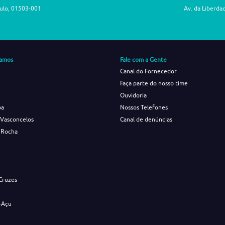
aulo, 01503-001
Av. da Liberda
amos
Fale com a Gente
Canal do Fornecedor
Faça parte do nosso time
Ouvidoria
ba
Nossos Telefones
 Vasconcelos
Canal de denúncias
 Rocha
s
Cruzes
-Açu