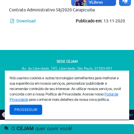
Contrato Administrativo 58/2020 Carapicuiba
Download
Publicado em:
13-11-2020
SEDE CEJAM
Av. da Liberdade, 765, Liberdade, São Paulo, 01503-001
(11) 3469 - 1818
Nós usamos cookies e outras tecnologias semelhantes para melhorar a
sua experiência em nossos serviços, personalizar publicidade e
INSTITUTO CEJAM
recomendar conteúdo de seu interesse. Ao utilizar nossos serviços, você
Av. da Liberdade, 765, Liberdade, São Paulo, 01503-001
concorda com a nossa Política de Privacidade. Acesse nosso
Portal de
(11) 3469 - 1818
Privacidade
para conhecer mais detalhes da nossa nova política.
PROSSEGUIR
© 2026
PREVENIR É VIVER COM QUALIDADE!
O
CEJAM
quer ouvir você!