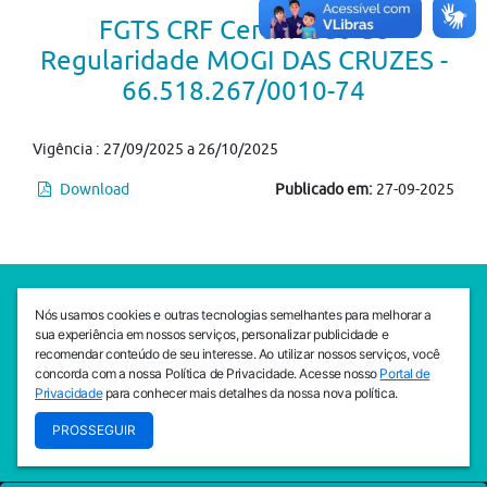
FGTS CRF Certificado de
Regularidade MOGI DAS CRUZES -
66.518.267/0010-74
Vigência : 27/09/2025 a 26/10/2025
Download
Publicado em:
27-09-2025
SEDE CEJAM
Nós usamos cookies e outras tecnologias semelhantes para melhorar a
Av. da Liberdade, 765, Liberdade, São Paulo, 01503-001
sua experiência em nossos serviços, personalizar publicidade e
(11) 3469 - 1818
recomendar conteúdo de seu interesse. Ao utilizar nossos serviços, você
concorda com a nossa Política de Privacidade. Acesse nosso
Portal de
INSTITUTO CEJAM
Privacidade
para conhecer mais detalhes da nossa nova política.
Av. da Liberdade, 765, Liberdade, São Paulo, 01503-001
PROSSEGUIR
(11) 3469 - 1818